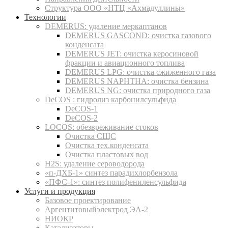
Структура ООО «НТЦ «Ахмадуллины»
Технологии
DEMERUS: удаление меркаптанов
DEMERUS GASCOND: очистка газового
конденсата
DEMERUS JET: очистка керосиновой
фракции и авиационного топлива
DEMERUS LPG: очистка сжиженного газа
DEMERUS NAPHTHA: очистка бензина
DEMERUS NG: очистка природного газа
DeCOS : гидролиз карбонилсульфида
DeCOS-1
DeCOS-2
LOCOS: обезвреживание стоков
Очистка СЩС
Очистка тех.конденсата
Очистка пластовых вод
H2S: удаление сероводорода
«п-ДХБ-1» синтез парадихлорбензола
«ПФС-1»: синтез полифениленсульфида
Услуги и продукция
Базовое проектирование
Аргентитовыйэлектрод ЭА-2
НИОКР
Катализаторы