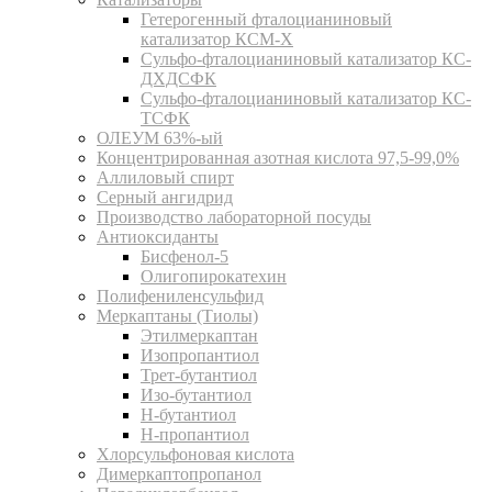
Гетерогенный фталоцианиновый
катализатор КСМ-Х
Сульфо-фталоцианиновый катализатор КС-
ДХДСФК
Сульфо-фталоцианиновый катализатор КС-
ТСФК
ОЛЕУМ 63%-ый
Концентрированная азотная кислота 97,5-99,0%
Аллиловый спирт
Серный ангидрид
Производство лабораторной посуды
Антиоксиданты
Бисфенол-5
Олигопирокатехин
Полифениленсульфид
Меркаптаны (Тиолы)
Этилмеркаптан
Изопропантиол
Трет-бутантиол
Изо-бутантиол
Н-бутантиол
Н-пропантиол
Хлорсульфоновая кислота
Димеркаптопропанол