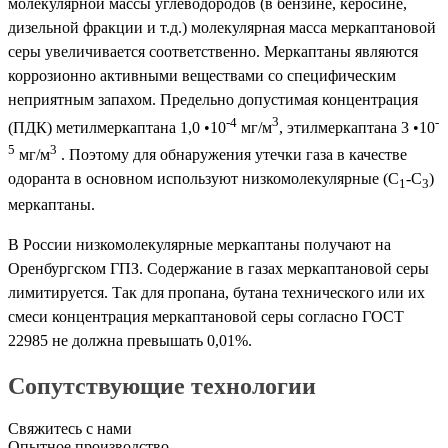
молекулярной массы углеводородов (в бензине, керосине,
дизельной фракции и т.д.) молекулярная масса меркаптановой
серы увеличивается соответственно. Меркаптаны являются
коррозионно активными веществами со специфическим
неприятным запахом. Предельно допустимая концентрация
-4
3
-
(ПДК) метилмеркаптана 1,0 •10
мг/м
, этилмеркаптана 3 •10
5
3
мг/м
. Поэтому для обнаружения утечки газа в качестве
одоранта в основном используют низкомолекулярные (С
-С
)
1
3
меркаптаны.
В России низкомолекулярные меркаптаны получают на
Оренбургском ГПЗ. Содержание в газах меркаптановой серы
лимитируется. Так для пропана, бутана технического или их
смеси концентрация меркаптановой серы согласно ГОСТ
22985 не должна превышать 0,01%.
Сопутствующие технологии
Свяжитесь с нами
Опытное производство