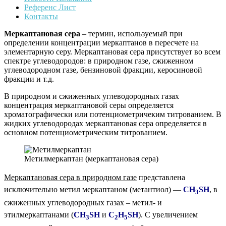
Референс Лист
Контакты
Меркаптановая сера
– термин, используемый при
определении концентрации меркаптанов в пересчете на
элементарную серу. Меркаптановая сера присутствует во всем
спектре углеводородов: в природном газе, сжиженном
углеводородном газе, бензиновой фракции, керосиновой
фракции и т.д.
В природном и сжиженных углеводородных газах
концентрация меркаптановой серы определяется
хроматографически или потенциометричеким титрованием. В
жидких углеводородах меркаптановая сера определяется в
основном потенциометрическим титрованием.
Метилмеркаптан (меркаптановая сера)
Меркаптановая сера
в природном газе
представлена
исключительно метил меркаптаном (метантиол) —
CH
SH
, в
3
сжиженных углеводородных газах – метил- и
этилмеркаптанами (
CH
SH
и
C
H
SH
). С увеличением
3
2
5