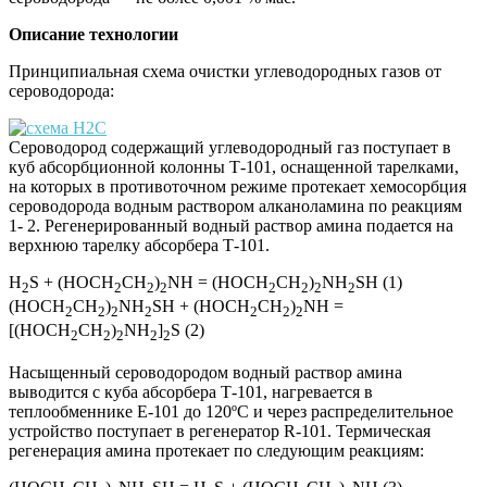
Описание технологии
Принципиальная схема очистки углеводородных газов от
сероводорода:
Сероводород содержащий углеводородный газ поступает в
куб абсорбционной колонны Т-101, оснащенной тарелками,
на которых в противоточном режиме протекает хемосорбция
сероводорода водным раствором алканоламина по реакциям
1- 2. Регенерированный водный раствор амина подается на
верхнюю тарелку абсорбера Т-101.
H
S + (HOCH
CH
)
NH = (HOCH
CH
)
NH
SH (1)
2
2
2
2
2
2
2
2
(HOCH
CH
)
NH
SH + (HOCH
CH
)
NH =
2
2
2
2
2
2
2
[(HOCH
CH
)
NH
]
S (2)
2
2
2
2
2
Насыщенный сероводородом водный раствор амина
выводится с куба абсорбера Т-101, нагревается в
теплообменнике E-101 до 120ºС и через распределительное
устройство поступает в регенератор R-101. Термическая
регенерация амина протекает по следующим реакциям: