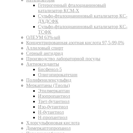
Гетерогенный фталоцианиновый
катализатор КСМ-Х
Сульфо-фталоцианиновый катализатор КС-
ДХДСФК
Сульфо-фталоцианиновый катализатор КС-
ТСФК
ОЛЕУМ 63%-ый
Концентрированная азотная кислота 97,5-99,0%
Аллиловый спирт
Серный ангидрид
Производство лабораторной посуды
Антиоксиданты
Бисфенол-5
Олигопирокатехин
Полифениленсульфид
Меркаптаны (Тиолы)
Этилмеркаптан
Изопропантиол
Трет-бутантиол
Изо-бутантиол
Н-бутантиол
Н-пропантиол
Хлорсульфоновая кислота
Димеркаптопропанол