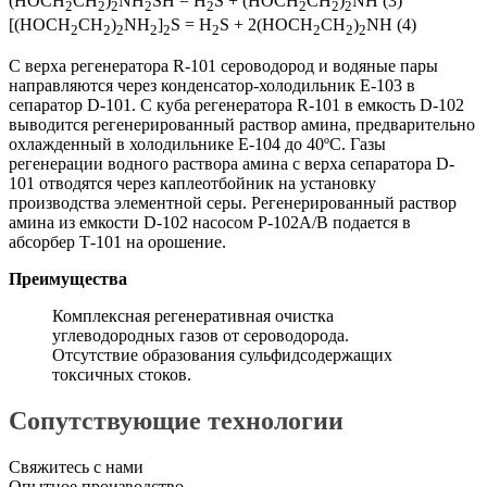
(HOCH
CH
)
NH
SH = H
S + (HOCH
CH
)
NH (3)
2
2
2
2
2
2
2
2
[(HOCH
CH
)
NH
]
S = H
S + 2(HOCH
CH
)
NH (4)
2
2
2
2
2
2
2
2
2
С верха регенератора R-101 сероводород и водяные пары
направляются через конденсатор-холодильник Е-103 в
сепаратор D-101. С куба регенератора R-101 в емкость D-102
выводится регенерированный раствор амина, предварительно
охлажденный в холодильнике Е-104 до 40ºС. Газы
регенерации водного раствора амина с верха сепаратора D-
101 отводятся через каплеотбойник на установку
производства элементной серы. Регенерированный раствор
амина из емкости D-102 насосом Р-102А/В подается в
абсорбер Т-101 на орошение.
Преимущества
Комплексная регенеративная очистка
углеводородных газов от сероводорода.
Отсутствие образования сульфидсодержащих
токсичных стоков.
Сопутствующие технологии
Свяжитесь с нами
Опытное производство