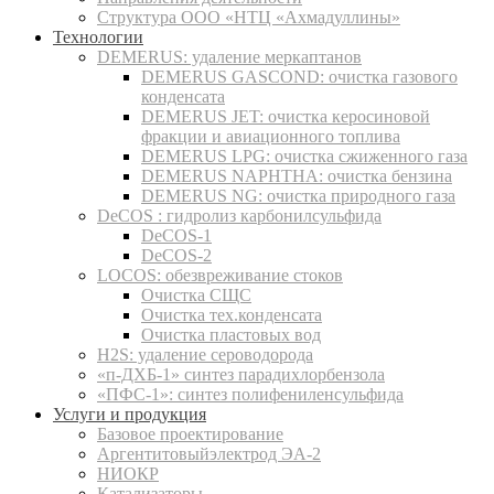
Структура ООО «НТЦ «Ахмадуллины»
Технологии
DEMERUS: удаление меркаптанов
DEMERUS GASCOND: очистка газового
конденсата
DEMERUS JET: очистка керосиновой
фракции и авиационного топлива
DEMERUS LPG: очистка сжиженного газа
DEMERUS NAPHTHA: очистка бензина
DEMERUS NG: очистка природного газа
DeCOS : гидролиз карбонилсульфида
DeCOS-1
DeCOS-2
LOCOS: обезвреживание стоков
Очистка СЩС
Очистка тех.конденсата
Очистка пластовых вод
H2S: удаление сероводорода
«п-ДХБ-1» синтез парадихлорбензола
«ПФС-1»: синтез полифениленсульфида
Услуги и продукция
Базовое проектирование
Аргентитовыйэлектрод ЭА-2
НИОКР
Катализаторы