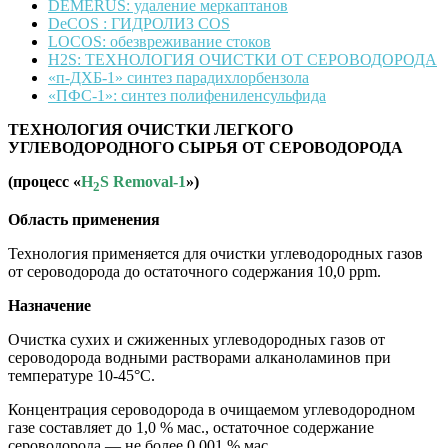
DEMERUS: удаление меркаптанов
DeCOS : ГИДРОЛИЗ COS
LOCOS: обезвреживание стоков
H2S: ТЕХНОЛОГИЯ ОЧИСТКИ ОТ СЕРОВОДОРОДА
«п-ДХБ-1» синтез парадихлорбензола
«ПФС-1»: синтез полифениленсульфида
ТЕХНОЛОГИЯ ОЧИСТКИ ЛЕГКОГО
УГЛЕВОДОРОДНОГО СЫРЬЯ ОТ СЕРОВОДОРОДА
(процесс «
H
S
Removal
-1
»)
2
Область применения
Технология применяется для очистки углеводородных газов
от сероводорода до остаточного содержания 10,0 ppm.
Назначение
Очистка сухих и сжиженных углеводородных газов от
сероводорода водными растворами алканоламинов при
температуре 10-45°С.
Концентрация сероводорода в очищаемом углеводородном
газе составляет до 1,0 % мас., остаточное содержание
сероводорода — не более 0,001 % мас.