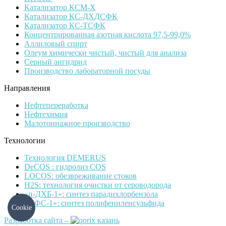
Катализатор КСМ-Х
Катализатор КС-ДХДСФК
Катализатор КС-ТСФК
Концентрированная азотная кислота 97,5-99,0%
Аллиловый спирт
Олеум химически чистый, чистый для анализа
Серный ангидрид
Производство лабораторной посуды
Направления
Нефтепереработка
Нефтехимия
Малотоннажное производство
Технологии
Технология DEMERUS
DeCOS : гидролиз COS
LOCOS: обезвреживание стоков
H2S: технология очистки от сероводорода
«п-ДХБ-1»: синтез парадихлорбензола
«ПФС-1»: синтез полифениленсульфида
Cookie
Разработка сайта –