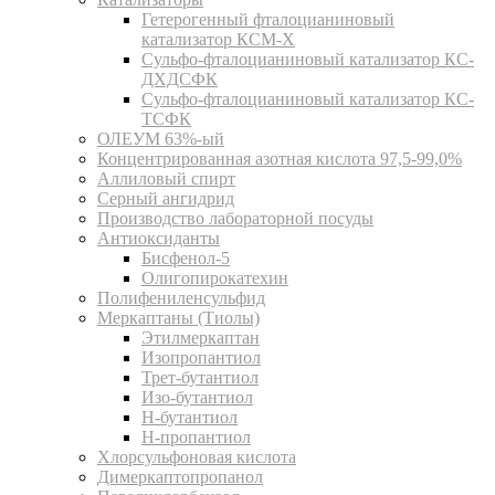
Гетерогенный фталоцианиновый
катализатор КСМ-Х
Сульфо-фталоцианиновый катализатор КС-
ДХДСФК
Сульфо-фталоцианиновый катализатор КС-
ТСФК
ОЛЕУМ 63%-ый
Концентрированная азотная кислота 97,5-99,0%
Аллиловый спирт
Серный ангидрид
Производство лабораторной посуды
Антиоксиданты
Бисфенол-5
Олигопирокатехин
Полифениленсульфид
Меркаптаны (Тиолы)
Этилмеркаптан
Изопропантиол
Трет-бутантиол
Изо-бутантиол
Н-бутантиол
Н-пропантиол
Хлорсульфоновая кислота
Димеркаптопропанол