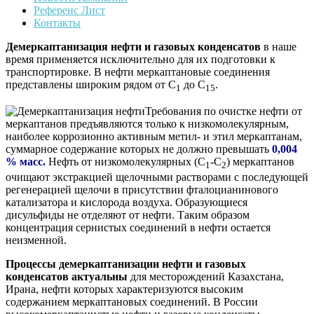
Референс Лист
Контакты
Демеркаптанизация нефти и газовых конденсатов
в наше
время применяется исключительно для их подготовки к
транспортировке. В нефти меркаптановые соединения
представлены широким рядом от С
до С
.
1
15
Требования по очистке нефти от
меркаптанов предъявляются только к низкомолекулярным,
наиболее коррозионно активным метил- и этил меркаптанам,
суммарное содержание которых не должно превышать
0,004
% масс.
Нефть от низкомолекулярных (С
-С
) меркаптанов
1
2
очищают экстракцией щелочными растворами с последующей
регенерацией щелочи в присутствии фталоцианинового
катализатора и кислорода воздуха. Образующиеся
дисульфиды не отделяют от нефти. Таким образом
концентрация сернистых соединений в нефти остается
неизменной.
Процессы демеркаптанизации нефти и газовых
конденсатов актуальны
для месторождений Казахстана,
Ирана, нефти которых характеризуются высоким
содержанием меркаптановых соединений. В России