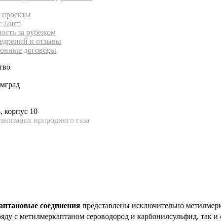
 проекты
с Лист
ность за рубежом
едрений и отзывы
онные договоры
тво
имград
, корпус 10
анизация природного газа
каптановые соединения
представлены исключительно метилмерк
яду с метилмеркаптаном сероводород и карбонилсульфид, так и