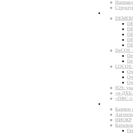
Направл
Структ
Технологии
DEMERUS
DE
DE
DE
DE
DE
DeCOS :
De
De
LOCOS: 
Оч
Оч
Оч
H2S: уд
«п-ДХБ-
«ПФС-1»
Услуги и про
Базовое
Аргенти
НИОКР
Катализ
Ге