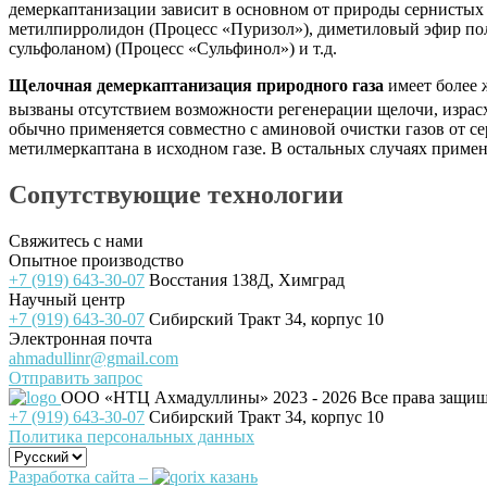
демеркаптанизации зависит в основном от природы сернистых 
метилпирролидон (Процесс «Пуризол»), диметиловый эфир пол
сульфоланом) (Процесс «Сульфинол») и т.д.
Щелочная демеркаптанизация природного газа
имеет более 
вызваны отсутствием возможности регенерации щелочи, израсх
обычно применяется совместно с аминовой очистки газов от с
метилмеркаптана в исходном газе. В остальных случаях приме
Сопутствующие технологии
Свяжитесь с нами
Опытное производство
+7 (919) 643-30-07
Восстания 138Д, Химград
Научный центр
+7 (919) 643-30-07
Сибирский Тракт 34, корпус 10
Электронная почта
ahmadullinr@gmail.com
Отправить запрос
ООО «НТЦ Ахмадуллины»
2023 - 2026 Все права защи
+7 (919) 643-30-07
Сибирский Тракт 34, корпус 10
Политика персональных данных
Разработка сайта –