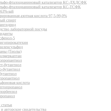
льфо-фталоцианиновый катализатор КС-ДХДСФК
льфо-фталоцианиновый катализатор КС-ТСФК
63%-ый
ированная азотная кислота 97,5-99,0%
ый спирт
ангидрид
дство лабораторной посуды
иданты
сфенол-5
игопирокатехин
иленсульфид
аны (Тиолы)
илмеркаптан
опропантиол
ет-бутантиол
о-бутантиол
бутантиол
пропантиол
ьфоновая кислота
птопропанол
лорбензол
ропанол
иотека
 статьи
и авторские свидетельства