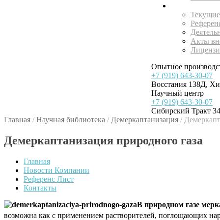
Внедрения
Текущие
Референ
Деятель
Акты вн
Лицензи
Опытное производс
+7 (919) 643-30-07
Восстания 138Д, Х
Научный центр
+7 (919) 643-30-07
Сибирский Тракт 34
Главная
/
Научная библиотека
/
Демеркаптанизация
/
Демеркапт
Демеркаптанизация природного газа
Главная
Новости Компании
Референс Лист
Контакты
В природном газе мер
возможна как с применением растворителей, поглощающих нар