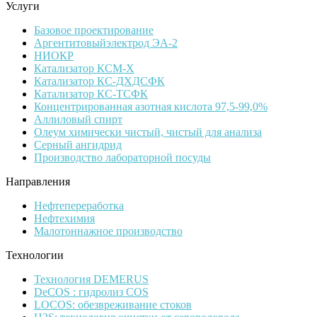
Услуги
Базовое проектирование
Аргентитовыйэлектрод ЭА-2
НИОКР
Катализатор КСМ-Х
Катализатор КС-ДХДСФК
Катализатор КС-ТСФК
Концентрированная азотная кислота 97,5-99,0%
Аллиловый спирт
Олеум химически чистый, чистый для анализа
Серный ангидрид
Производство лабораторной посуды
Направления
Нефтепереработка
Нефтехимия
Малотоннажное производство
Технологии
Технология DEMERUS
DeCOS : гидролиз COS
LOCOS: обезвреживание стоков