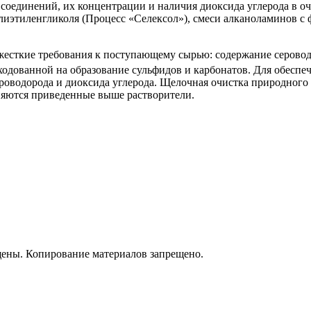
соединений, их концентрации и наличия диоксида углерода в оч
иэтиленгликоля (Процесс «Селексол»), смеси алканоламинов с 
жесткие требования к поступающему сырью: содержание серово
одованной на образование сульфидов и карбонатов. Для обеспе
ероводорода и диоксида углерода. Щелочная очистка природного
няются приведенные выше растворители.
щены. Копирование материалов запрещено.