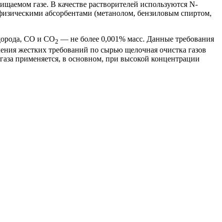
ищаемом газе. В качестве растворителей используются N-
физическими абсорбентами (метанолом, бензиловым спиртом,
дорода, CO и CO
— не более 0,001% масс. Данные требования
2
чения жестких требований по сырью щелочная очистка газов
 газа применяется, в основном, при высокой концентрации