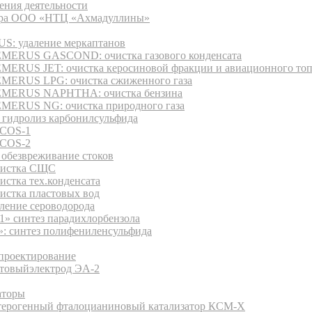
ения деятельности
ура ООО «НТЦ «Ахмадуллины»
: удаление меркаптанов
MERUS GASCOND: очистка газового конденсата
MERUS JET: очистка керосиновой фракции и авиационного то
MERUS LPG: очистка сжиженного газа
MERUS NAPHTHA: очистка бензина
MERUS NG: очистка природного газа
 гидролиз карбонилсульфида
COS-1
COS-2
обезвреживание стоков
истка СЩС
истка тех.конденсата
истка пластовых вод
аление сероводорода
1» синтез парадихлорбензола
: синтез полифениленсульфида
дукция
 проектирование
товыйэлектрод ЭА-2
аторы
терогенный фталоцианиновый катализатор КСМ-Х