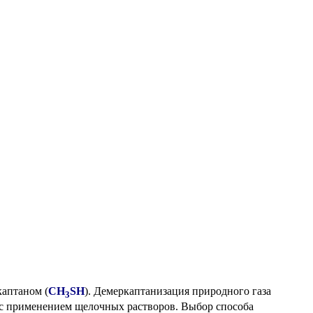
аптаном (
CH
SH
). Демеркаптанизация природного газа
3
 с применением щелочных растворов. Выбор способа