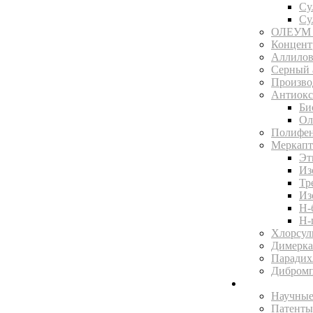
Су
Су
ОЛЕУМ 
Концентр
Аллилов
Серный 
Произво
Антиокс
Би
Ол
Полифен
Меркапт
Эт
Из
Тр
Из
Н-
Н-
Хлорсул
Димерка
Парадих
Дибромп
Научная библ
Научные
Патенты 