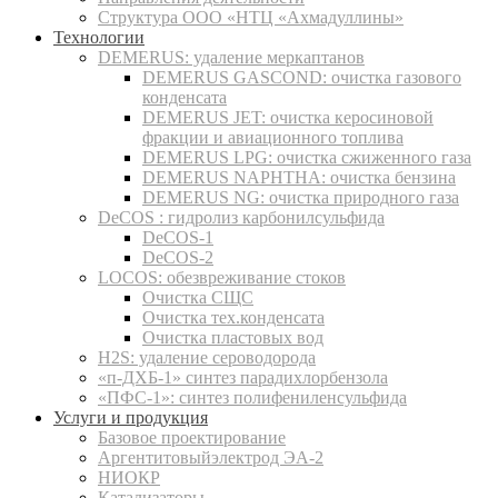
Структура ООО «НТЦ «Ахмадуллины»
Технологии
DEMERUS: удаление меркаптанов
DEMERUS GASCOND: очистка газового
конденсата
DEMERUS JET: очистка керосиновой
фракции и авиационного топлива
DEMERUS LPG: очистка сжиженного газа
DEMERUS NAPHTHA: очистка бензина
DEMERUS NG: очистка природного газа
DeCOS : гидролиз карбонилсульфида
DeCOS-1
DeCOS-2
LOCOS: обезвреживание стоков
Очистка СЩС
Очистка тех.конденсата
Очистка пластовых вод
H2S: удаление сероводорода
«п-ДХБ-1» синтез парадихлорбензола
«ПФС-1»: синтез полифениленсульфида
Услуги и продукция
Базовое проектирование
Аргентитовыйэлектрод ЭА-2
НИОКР
Катализаторы