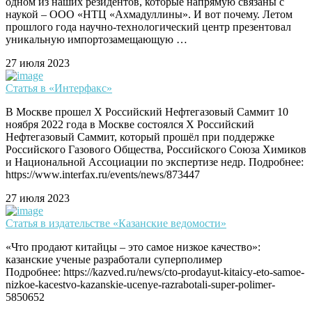
одном из наших резидентов, которые напрямую связаны с
наукой – ООО «НТЦ «Ахмадуллины». И вот почему. Летом
прошлого года научно-технологический центр презентовал
уникальную импортозамещающую …
27 июля 2023
Статья в «Интерфакс»
В Москве прошел X Российский Нефтегазовый Саммит 10
ноября 2022 года в Москве состоялся X Российский
Нефтегазовый Саммит, который прошёл при поддержке
Российского Газового Общества, Российского Союза Химиков
и Национальной Ассоциации по экспертизе недр. Подробнее:
https://www.interfax.ru/events/news/873447
27 июля 2023
Статья в издательстве «Казанские ведомости»
«Что продают китайцы – это самое низкое качество»:
казанские ученые разработали суперполимер
Подробнее: https://kazved.ru/news/cto-prodayut-kitaicy-eto-samoe-
nizkoe-kacestvo-kazanskie-ucenye-razrabotali-super-polimer-
5850652