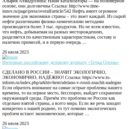
Альфия Ахмадуллина: Наши катализаторы — на полимерной
основе, они долговечны Ссылка: http://www.time-
innov.ru/page/press/overall/article/542 Нефть имеет огромное
значение для экономики страны – это знает каждый. Из сырой
нефти различными физико-химическими методами
производится более 3 тыс. продуктов. Но не всем известно,
что нефть, добываемая на разных месторождениях,
разделяется по качественным характеристикам, составу и
наличию примесей, и в первую очередь …
26 июля 2023
Интервью российскому деловому журналу «Точка Опоры»
СДЕЛАНО В РОССИИ – ЗНАЧИТ ЭКОЛОГИЧНО,
ЭКОНОМИЧНО, НАДЁЖНО! Ссылка: https://www.to-
inform.ru/index.php/arkhiv/item/sdelano-v-rossii-znachit-nadegno
Если обратить внимание на самые острые проблемы нашего
времени, то на первое место, бесспорно, выйдет сохранение
окружающей среды. Причём это проблема не России как
отдельно взятой страны, а всего мира. Если же речь заходит
конкретно о нашей родине, то тут помимо экологических
проблем встают экономические, которые …
26 июля 2023