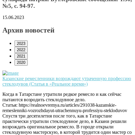
№5, с. 94-97.
15.06.2023
Архив новостей
2023
2022
2021
2020
Казанские ремесленники возрождают утраченную профессию
стеклодувов (Статья в «Реальное время»)
Когда в Татарстане утратили редкое ремесло и как сейчас
пытаются возродить стеклодувное дело.
Статья: https://realnoevremya.ru/articles/291038-kazanskie-
remeslenniki-vozrozhdayut-utrachennuyu-professiyu-stekloduvov
Спустя три десятилетия после того, как в Татарстане
практически утратили стеклодувное дело, в Казани решили
возрождать оригинальное ремесло. В городе открыли
стеклодувную мастерскую, в которой трудится один мастер со