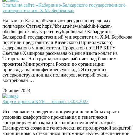
Статья на сайте «Кабардино-Балкарского государственного
университета им. Х.М. Бербекова»
Нальчик и Казань объединяют ресурсы в передовых
полимерах Статья: https://kbsu.ru/news/nalchik-i-kazan-
obedinjajut-resursy-v-peredovyh-polimerah/ Кабардино-
Балкарский государственный университет им. Х.М. Бербекова
посетили представители Казанского (Приволжского)
федерального университета. Проректор по НИР КБГУ
Светлана Хаширова рассказала о цели визита коллег из
Татарстана: Это группа, которая работает над большим
проектом Минпромторга России по организации
производства полифениленсульфида. Это один из
суперконструкционных полимеров, который очень
востребован …
26 июля 2023
Запуск проекта КУБ — начало 13.03.2023
Исследование поведения популяции нелинейных крыс в
условиях комфортного проживания и генетически
контролируемой закрытой колонии нелинейных крыс.
Планируется создание генетически контролируемой закрытой
колонии крыс в стеклянном питомнике «Куб», обеспеченной