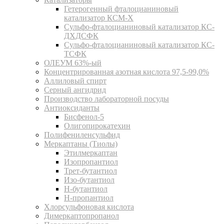
Гетерогенный фталоцианиновый
катализатор КСМ-Х
Сульфо-фталоцианиновый катализатор КС-
ДХДСФК
Сульфо-фталоцианиновый катализатор КС-
ТСФК
ОЛЕУМ 63%-ый
Концентрированная азотная кислота 97,5-99,0%
Аллиловый спирт
Серный ангидрид
Производство лабораторной посуды
Антиоксиданты
Бисфенол-5
Олигопирокатехин
Полифениленсульфид
Меркаптаны (Тиолы)
Этилмеркаптан
Изопропантиол
Трет-бутантиол
Изо-бутантиол
Н-бутантиол
Н-пропантиол
Хлорсульфоновая кислота
Димеркаптопропанол