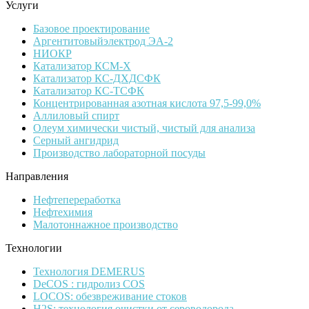
Услуги
Базовое проектирование
Аргентитовыйэлектрод ЭА-2
НИОКР
Катализатор КСМ-Х
Катализатор КС-ДХДСФК
Катализатор КС-ТСФК
Концентрированная азотная кислота 97,5-99,0%
Аллиловый спирт
Олеум химически чистый, чистый для анализа
Серный ангидрид
Производство лабораторной посуды
Направления
Нефтепереработка
Нефтехимия
Малотоннажное производство
Технологии
Технология DEMERUS
DeCOS : гидролиз COS
LOCOS: обезвреживание стоков
H2S: технология очистки от сероводорода