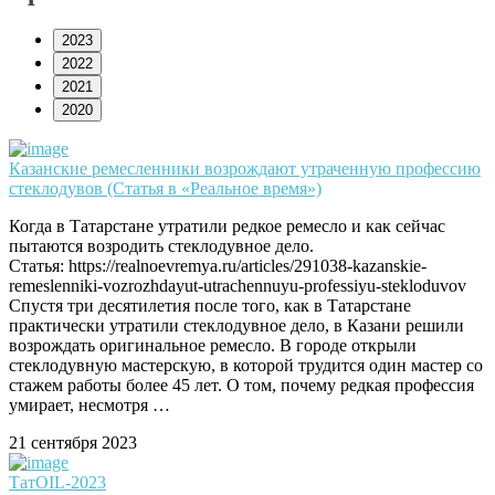
2023
2022
2021
2020
Казанские ремесленники возрождают утраченную профессию
стеклодувов (Статья в «Реальное время»)
Когда в Татарстане утратили редкое ремесло и как сейчас
пытаются возродить стеклодувное дело.
Статья: https://realnoevremya.ru/articles/291038-kazanskie-
remeslenniki-vozrozhdayut-utrachennuyu-professiyu-stekloduvov
Спустя три десятилетия после того, как в Татарстане
практически утратили стеклодувное дело, в Казани решили
возрождать оригинальное ремесло. В городе открыли
стеклодувную мастерскую, в которой трудится один мастер со
стажем работы более 45 лет. О том, почему редкая профессия
умирает, несмотря …
21 сентября 2023
ТатOIL-2023