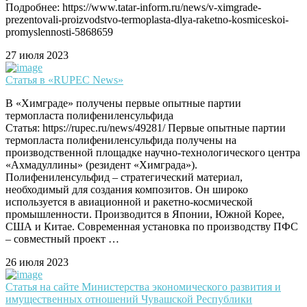
Подробнее: https://www.tatar-inform.ru/news/v-ximgrade-
prezentovali-proizvodstvo-termoplasta-dlya-raketno-kosmiceskoi-
promyslennosti-5868659
27 июля 2023
Статья в «RUPEC News»
В «Химграде» получены первые опытные партии
термопласта полифениленсульфида
Статья: https://rupec.ru/news/49281/ Первые опытные партии
термопласта полифениленсульфида получены на
производственной площадке научно-технологического центра
«Ахмадуллины» (резидент «Химграда»).
Полифениленсульфид – стратегический материал,
необходимый для создания композитов. Он широко
используется в авиационной и ракетно-космической
промышленности. Производится в Японии, Южной Корее,
США и Китае. Современная установка по производству ПФС
– совместный проект …
26 июля 2023
Статья на сайте Министерства экономического развития и
имущественных отношений Чувашской Республики