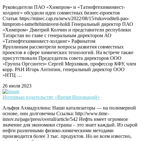
Руководители ПАО «Химпром» и «Татнефтехиминвест-
холдинг» обсудили идеи совместных бизнес-проектов
Статья: https://minec.cap.ru/news/2022/08/15/rukovoditeli-pao-
himprom-i-tatneftehiminvest-holdi Генеральный директор ПАО
«Химпром» Дмитрий Колчин и представители республики
Татарстан во главе с генеральным директором АО
«Татнефтехиминвест-холдинг» Рафинатом
Яруллиным рассмотрели вопросы развития совместных
проектов в сфере химических технологий. На встрече также
присутствовали Председатель совета директоров ООО
«Группа Оргсинтез» Сергей Мерзляков, профессор КФУ, член
корр. РАН Игорь Антипин, генеральный директор ООО
«НТЦ …
26 июля 2023
Интервью издательству «Время Инноваций»
Альфия Ахмадуллина: Наши катализаторы — на полимерной
основе, они долговечны Ссылка: http://www.time-
innov.ru/page/press/overall/article/542 Нефть имеет огромное
значение для экономики страны – это знает каждый. Из сырой
нефти различными физико-химическими методами
производится более 3 тыс. продуктов. Но не всем известно,