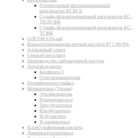
Гетерогенный фталоцианиновый
катализатор КСМ-Х
Сульфо-фталоцианиновый катализатор КС-
ДХДСФК
Сульфо-фталоцианиновый катализатор КС-
ТСФК
ОЛЕУМ 63%-ый
Концентрированная азотная кислота 97,5-99,0%
Аллиловый спирт
Серный ангидрид
Производство лабораторной посуды
Антиоксиданты
Бисфенол-5
Олигопирокатехин
Полифениленсульфид
Меркаптаны (Тиолы)
Этилмеркаптан
Изопропантиол
Трет-бутантиол
Изо-бутантиол
Н-бутантиол
Н-пропантиол
Хлорсульфоновая кислота
Димеркаптопропанол