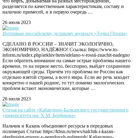
что нефть, добываемая на разных месторождениях,
разделяется по качественным характеристикам, составу и
наличию примесей, и в первую очередь …
26 июля 2023
Интервью российскому деловому журналу «Точка Опоры»
СДЕЛАНО В РОССИИ – ЗНАЧИТ ЭКОЛОГИЧНО,
ЭКОНОМИЧНО, НАДЁЖНО! Ссылка: https://www.to-
inform.ru/index.php/arkhiv/item/sdelano-v-rossii-znachit-nadegno
Если обратить внимание на самые острые проблемы нашего
времени, то на первое место, бесспорно, выйдет сохранение
окружающей среды. Причём это проблема не России как
отдельно взятой страны, а всего мира. Если же речь заходит
конкретно о нашей родине, то тут помимо экологических
проблем встают экономические, которые …
26 июля 2023
Статья на сайте «Кабардино-Балкарского государственного
университета им. Х.М. Бербекова»
Нальчик и Казань объединяют ресурсы в передовых
полимерах Статья: https://kbsu.ru/news/nalchik-i-kazan-
obedinjajut-resursy-v-peredovyh-polimerah/ Кабардино-