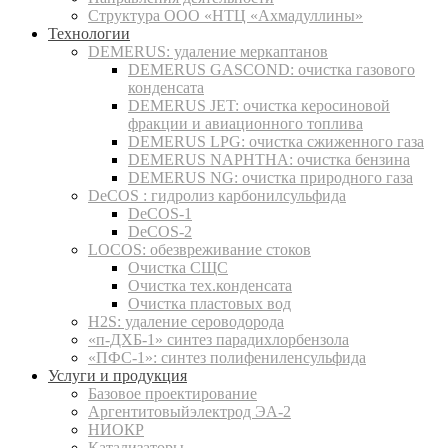
Структура ООО «НТЦ «Ахмадуллины»
Технологии
DEMERUS: удаление меркаптанов
DEMERUS GASCOND: очистка газового
конденсата
DEMERUS JET: очистка керосиновой
фракции и авиационного топлива
DEMERUS LPG: очистка сжиженного газа
DEMERUS NAPHTHA: очистка бензина
DEMERUS NG: очистка природного газа
DeCOS : гидролиз карбонилсульфида
DeCOS-1
DeCOS-2
LOCOS: обезвреживание стоков
Очистка СЩС
Очистка тех.конденсата
Очистка пластовых вод
H2S: удаление сероводорода
«п-ДХБ-1» синтез парадихлорбензола
«ПФС-1»: синтез полифениленсульфида
Услуги и продукция
Базовое проектирование
Аргентитовыйэлектрод ЭА-2
НИОКР
Катализаторы