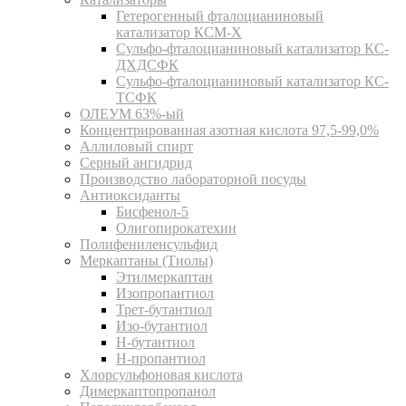
Гетерогенный фталоцианиновый
катализатор КСМ-Х
Сульфо-фталоцианиновый катализатор КС-
ДХДСФК
Сульфо-фталоцианиновый катализатор КС-
ТСФК
ОЛЕУМ 63%-ый
Концентрированная азотная кислота 97,5-99,0%
Аллиловый спирт
Серный ангидрид
Производство лабораторной посуды
Антиоксиданты
Бисфенол-5
Олигопирокатехин
Полифениленсульфид
Меркаптаны (Тиолы)
Этилмеркаптан
Изопропантиол
Трет-бутантиол
Изо-бутантиол
Н-бутантиол
Н-пропантиол
Хлорсульфоновая кислота
Димеркаптопропанол