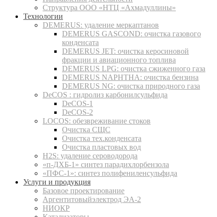
Структура ООО «НТЦ «Ахмадуллины»
Технологии
DEMERUS: удаление меркаптанов
DEMERUS GASCOND: очистка газового
конденсата
DEMERUS JET: очистка керосиновой
фракции и авиационного топлива
DEMERUS LPG: очистка сжиженного газа
DEMERUS NAPHTHA: очистка бензина
DEMERUS NG: очистка природного газа
DeCOS : гидролиз карбонилсульфида
DeCOS-1
DeCOS-2
LOCOS: обезвреживание стоков
Очистка СЩС
Очистка тех.конденсата
Очистка пластовых вод
H2S: удаление сероводорода
«п-ДХБ-1» синтез парадихлорбензола
«ПФС-1»: синтез полифениленсульфида
Услуги и продукция
Базовое проектирование
Аргентитовыйэлектрод ЭА-2
НИОКР
Катализаторы