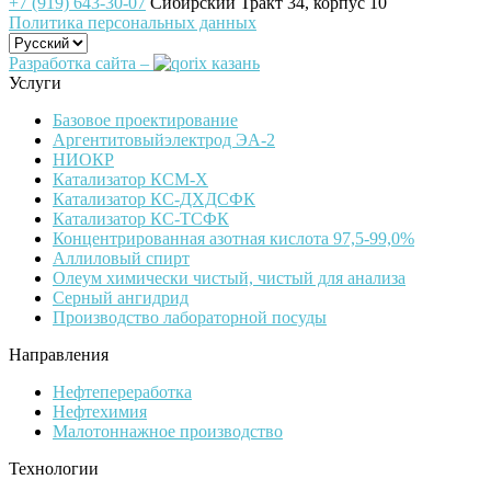
+7 (919) 643-30-07
Сибирский Тракт 34, корпус 10
Политика персональных данных
Разработка сайта –
Услуги
Базовое проектирование
Аргентитовыйэлектрод ЭА-2
НИОКР
Катализатор КСМ-Х
Катализатор КС-ДХДСФК
Катализатор КС-ТСФК
Концентрированная азотная кислота 97,5-99,0%
Аллиловый спирт
Олеум химически чистый, чистый для анализа
Серный ангидрид
Производство лабораторной посуды
Направления
Нефтепереработка
Нефтехимия
Малотоннажное производство
Технологии