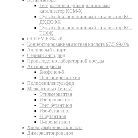
Гетерогенный фталоцианиновый
катализатор КСМ-Х
Сульфо-фталоцианиновый катализатор КС-
ДХДСФК
Сульфо-фталоцианиновый катализатор КС-
ТСФК
ОЛЕУМ 63%-ый
Концентрированная азотная кислота 97,5-99,0%
Аллиловый спирт
Серный ангидрид
Производство лабораторной посуды
Антиоксиданты
Бисфенол-5
Олигопирокатехин
Полифениленсульфид
Меркаптаны (Тиолы)
Этилмеркаптан
Изопропантиол
Трет-бутантиол
Изо-бутантиол
Н-бутантиол
Н-пропантиол
Хлорсульфоновая кислота
Димеркаптопропанол