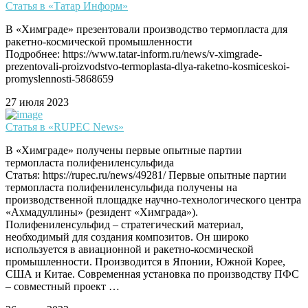
Статья в «Татар Информ»
В «Химграде» презентовали производство термопласта для
ракетно-космической промышленности
Подробнее: https://www.tatar-inform.ru/news/v-ximgrade-
prezentovali-proizvodstvo-termoplasta-dlya-raketno-kosmiceskoi-
promyslennosti-5868659
27 июля 2023
Статья в «RUPEC News»
В «Химграде» получены первые опытные партии
термопласта полифениленсульфида
Статья: https://rupec.ru/news/49281/ Первые опытные партии
термопласта полифениленсульфида получены на
производственной площадке научно-технологического центра
«Ахмадуллины» (резидент «Химграда»).
Полифениленсульфид – стратегический материал,
необходимый для создания композитов. Он широко
используется в авиационной и ракетно-космической
промышленности. Производится в Японии, Южной Корее,
США и Китае. Современная установка по производству ПФС
– совместный проект …