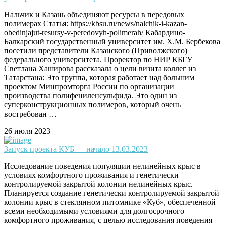
Нальчик и Казань объединяют ресурсы в передовых
полимерах Статья: https://kbsu.ru/news/nalchik-i-kazan-
obedinjajut-resursy-v-peredovyh-polimerah/ Кабардино-
Балкарский государственный университет им. Х.М. Бербекова
посетили представители Казанского (Приволжского)
федерального университета. Проректор по НИР КБГУ
Светлана Хаширова рассказала о цели визита коллег из
Татарстана: Это группа, которая работает над большим
проектом Минпромторга России по организации
производства полифениленсульфида. Это один из
суперконструкционных полимеров, который очень
востребован …
26 июля 2023
Запуск проекта КУБ — начало 13.03.2023
Исследование поведения популяции нелинейных крыс в
условиях комфортного проживания и генетически
контролируемой закрытой колонии нелинейных крыс.
Планируется создание генетически контролируемой закрытой
колонии крыс в стеклянном питомнике «Куб», обеспеченной
всеми необходимыми условиями для долгосрочного
комфортного проживания, с целью исследования поведения