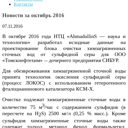
Контакты
Новости за октябрь 2016
07.11.2016
В октябре 2016 года НТЦ «AhmadullinS — наука и
технологии» разработал
исходные данные на
проектирование блока очистки химзагрязненных
сточных вод от сульфидной серы для ООО
«Томскнефтехим»
дочернего предприятия СИБУР.
—
Для обезвреживания химзагрязненной сточной воды
принята технология окисления сульфидной серы
(процесс ЛОКОС) с использованием гетерогенного
фталоцианинового катализатора КСМ-Х.
Очистке подлежат химзагрязненные сточные воды в
3
количестве 75 м
/час с содержанием сульфидов (в
пересчете на H
S) 2500 мг/л (0,25 % масс.). Кроме
2
сульфидов химзагрязненные сточные воды также
содержат толуол, метанол, фенол, формальдегид,