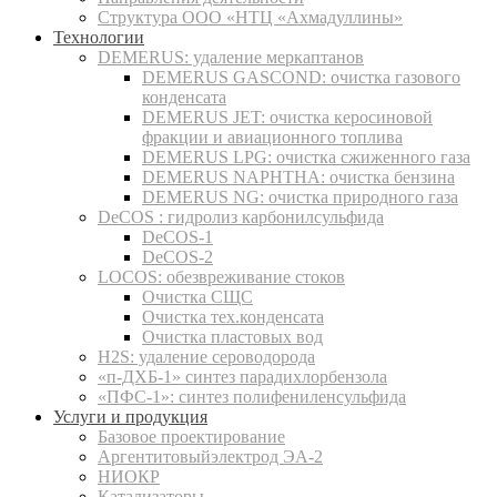
Структура ООО «НТЦ «Ахмадуллины»
Технологии
DEMERUS: удаление меркаптанов
DEMERUS GASCOND: очистка газового
конденсата
DEMERUS JET: очистка керосиновой
фракции и авиационного топлива
DEMERUS LPG: очистка сжиженного газа
DEMERUS NAPHTHA: очистка бензина
DEMERUS NG: очистка природного газа
DeCOS : гидролиз карбонилсульфида
DeCOS-1
DeCOS-2
LOCOS: обезвреживание стоков
Очистка СЩС
Очистка тех.конденсата
Очистка пластовых вод
H2S: удаление сероводорода
«п-ДХБ-1» синтез парадихлорбензола
«ПФС-1»: синтез полифениленсульфида
Услуги и продукция
Базовое проектирование
Аргентитовыйэлектрод ЭА-2
НИОКР
Катализаторы