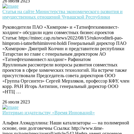
26 июля 2023
Статья на сайте Министерства экономического развития и
имущественных отношений Чувашской Республики
Руководители ПАО «Химпром» и «Татнефтехиминвест-
холдинг» обсудили идеи совместных бизнес-проектов
Статья: https://minec.cap.ru/news/2022/08/15/rukovoditeli-pao-
himprom-i-tatneftehiminvest-holdi Генеральный директор ПАО
«Химпром» Дмитрий Колчин и представители республики
Татарстан во главе с генеральным директором АО
«Татнефтехиминвест-холдинг» Рафинатом
Яруллиным рассмотрели вопросы развития совместных
проектов в сфере химических технологий. На встрече также
присутствовали Председатель совета директоров ООО
«Группа Оргсинтез» Сергей Мерзляков, профессор КФУ, член
корр. РАН Игорь Антипин, генеральный директор ООО
«НТЦ …
26 июля 2023
Интервью издательству «Время Инноваций»
Альфия Ахмадуллина: Наши катализаторы — на полимерной
основе, они долговечны Ссылка: http://www.time-
innov.ru/page/press/overall/article/542 Нефть имеет огромное