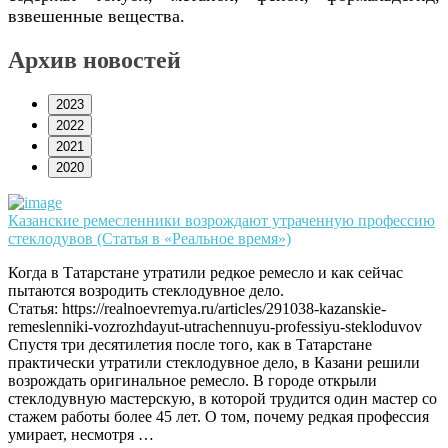
взвешенные вещества.
Архив новостей
2023
2022
2021
2020
Казанские ремесленники возрождают утраченную профессию
стеклодувов (Статья в «Реальное время»)
Когда в Татарстане утратили редкое ремесло и как сейчас
пытаются возродить стеклодувное дело.
Статья: https://realnoevremya.ru/articles/291038-kazanskie-
remeslenniki-vozrozhdayut-utrachennuyu-professiyu-stekloduvov
Спустя три десятилетия после того, как в Татарстане
практически утратили стеклодувное дело, в Казани решили
возрождать оригинальное ремесло. В городе открыли
стеклодувную мастерскую, в которой трудится один мастер со
стажем работы более 45 лет. О том, почему редкая профессия
умирает, несмотря …