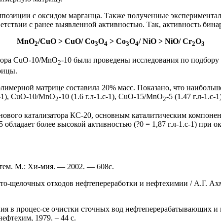
омпозиции с оксидом марганца. Также полученные эксперимент
етствии с ранее выявленной активностью. Так, активность бина
MnO
/CuO > CuO/ Co
O
> Co
O
/ NiO > NiO/ Cr
O
2
3
4
3
4
2
3
атора CuO-10/MnO
-10 были проведены исследования по подбор
2
рицы.
олимерной матрице составила 20% масс. Показано, что наиболь
.с-1), CuO-10/MnO
-10 (1.6 г.л-1.с-1), CuO-15/MnO
-5 (1.47 г.л-1.с-1
2
2
нового катализатора КС-20, основным каталитическим компонен
5 обладает более высокой активностью (?0 = 1,87 г.л-1.с-1) при
ем. М.: Хи-мия. — 2002. — 608с.
сто-щелочных отходов нефтепереработки и нефтехимии / А.Г. Ах
ния в процес-се очистки сточных вод нефтеперерабатывающих и н
фтехим, 1979. – 44 с.