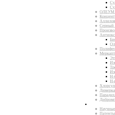
Су
Су
ОЛЕУМ 
Концентр
Аллилов
Серный 
Произво
Антиокс
Би
Ол
Полифен
Меркапт
Эт
Из
Тр
Из
Н-
Н-
Хлорсул
Димерка
Парадих
Дибромп
Научная библ
Научные
Патенты 