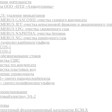
ения деятельности
ура ООО «НТЦ «Ахмадуллины»
: удаление меркаптанов
MERUS GASCOND: очистка газового конденсата
MERUS JET: очистка керосиновой фракции и авиационного то
MERUS LPG: очистка сжиженного газа
MERUS NAPHTHA: очистка бензина
MERUS NG: очистка природного газа
 гидролиз карбонилсульфида
COS-1
COS-2
обезвреживание стоков
истка СЩС
истка тех.конденсата
истка пластовых вод
аление сероводорода
1» синтез парадихлорбензола
: синтез полифениленсульфида
дукция
 проектирование
товыйэлектрод ЭА-2
аторы
терогенный фталоцианиновый катализатор КСМ-Х