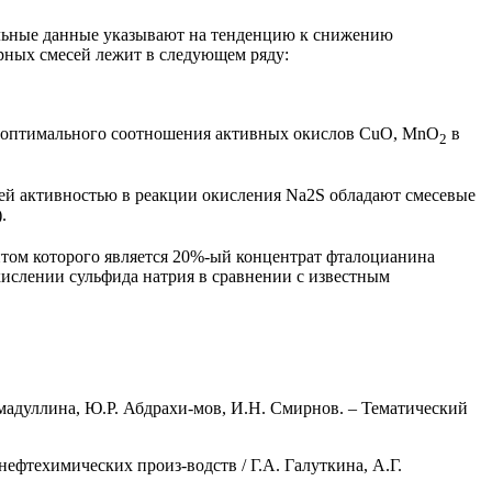
альные данные указывают на тенденцию к снижению
рных смесей лежит в следующем ряду:
у оптимального соотношения активных окислов CuO, MnO
в
2
шей активностью в реакции окисления Na2S обладают смесевые
).
том которого является 20%-ый концентрат фталоцианина
 окислении сульфида натрия в сравнении с известным
мадуллина, Ю.Р. Абдрахи-мов, И.Н. Смирнов. – Тематический
ефтехимических произ-водств / Г.А. Галуткина, А.Г.