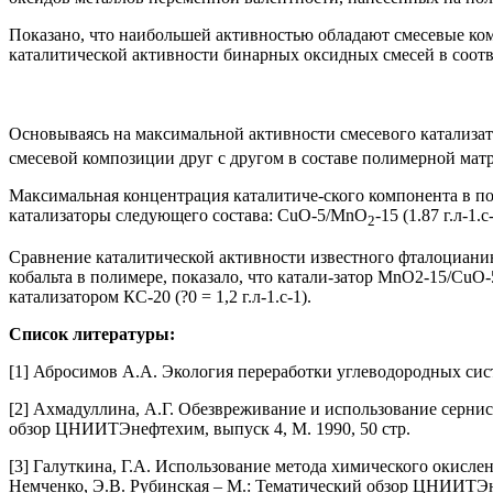
Показано, что наибольшей активностью обладают смесевые к
каталитической активности бинарных оксидных смесей в соотв
Основываясь на максимальной активности смесевого катализ
смесевой композиции друг с другом в составе полимерной мат
Максимальная концентрация каталитиче-ского компонента в п
катализаторы следующего состава: CuO-5/MnO
-15 (1.87 г.л-1
2
Сравнение каталитической активности известного фталоциани
кобальта в полимере, показало, что катали-затор MnO2-15/CuO-
катализатором КС-20 (?0 = 1,2 г.л-1.с-1).
Список литературы:
[1] Абросимов А.А. Экология переработки углеводородных сист
[2] Ахмадуллина, А.Г. Обезвреживание и использование серни
обзор ЦНИИТЭнефтехим, выпуск 4, М. 1990, 50 стр.
[3] Галуткина, Г.А. Использование метода химического окисле
Немченко, Э.В. Рубинская – М.: Тематический обзор ЦНИИТЭне