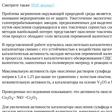
Смотрите также
[PDF формат]
Проблема загрязнения окружающей природной среды является д
внимание мероприятиям по ее защите. Ужесточение экологиче
газоперерабатывающих заводов, предназначенных для выделен
путем окисления содержащихся в них токсичных сернистых со
методов наибольший интерес представляет окисление токсичны
этом процессе обладают соли металлов переменной валентности, 
В представленной работе изучались окислительно-каталитичес
катализатора связано с его устойчивостью к воздействию щел
каталитическая активность оксидов металлов переменной вал
в процессах локального каталитического обезвреживания СЩС
валентности, нанесенных на полимерную матрицу, в реакции о
Максимальную активность при окислении растворов сульфида
натрия в 1,4 и 1,25 раз выше по сравнению с холостым опытом
незначительную активность, а катализаторы на основе V
O5 и
2
Проведенные исследования показывают, что активность окисло
Co
O
> NiO >Cr
O
3
4
2
3
Для увеличения активности катализатора окисления сульфида
оксидов металлов переменной валентности, нанесенных на по