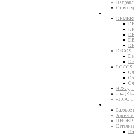
Направл
Структ
Технологии
DEMERUS
DE
DE
DE
DE
DE
DeCOS :
De
De
LOCOS: 
Оч
Оч
Оч
H2S: уд
«п-ДХБ-
«ПФС-1»
Услуги и про
Базовое
Аргенти
НИОКР
Катализ
Ге