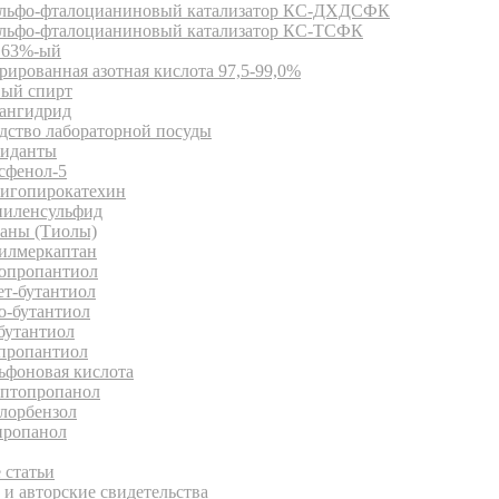
льфо-фталоцианиновый катализатор КС-ДХДСФК
льфо-фталоцианиновый катализатор КС-ТСФК
63%-ый
ированная азотная кислота 97,5-99,0%
ый спирт
ангидрид
дство лабораторной посуды
иданты
сфенол-5
игопирокатехин
иленсульфид
аны (Тиолы)
илмеркаптан
опропантиол
ет-бутантиол
о-бутантиол
бутантиол
пропантиол
ьфоновая кислота
птопропанол
лорбензол
ропанол
иотека
 статьи
и авторские свидетельства