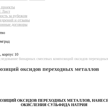
 проекты
с Лист
ность за рубежом
едрений и отзывы
онные договоры
тво
имград
, корпус 10
ледование бинарных смесевых композиций оксидов переходных
озиций оксидов переходных металлов
ЗИЦИЙ ОКСИДОВ ПЕРЕХОДНЫХ МЕТАЛЛОВ, НАНЕСЕ
ОКИСЛЕНИЯ СУЛЬФИДА НАТРИЯ