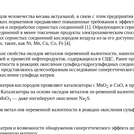
ля человечества весьма актуальной, в связи с этим предприяти
ских нормативов предъявляют повышенные требования к эффекти
ия и переработки сернистых соединений [1]. Образующиеся сер
единений в менее токсичные продукты электрохимическим способ
х сернистых соединений кислородом воздуха из-за его доступн
такие, как Ni, Mn, Cu, Co, Fe [4].
кие свойства оксидов металлов переменной валентности, нанесе
очей и примесей нефтепродуктов, содержащихся в СЩС. Ранее п
ентности в реакциях окисления сульфид-гидросульфидных соеди
 представлялось целесообразным исследование синергетическог
кисления сульфида натрия.
 натрия кислородом проявляют катализаторы с MnO
и CuO, в пр
2
. Катализаторы на основе оксидов металлов пе-ременной валентн
 MoO
— даже ингибируют окисление Na
S.
3
2
в метал-лов переменной валентности в реакции окисления суль
 натрия и возможности обнаружения синергетического эффекта 
лимерную матрицу.