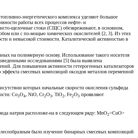
я топливно-энергетического комплекса уделяют большое
вности работы всех процессов нефте- и
нисто-щелочные стоки (СЩС) обезвреживают, в основном,
ом или с по-мощью химических окислителей [2, 3]. Из этих
ости и невысокой стоимости. Каталитической активностью в
нных на полимерную основу. Использование такого носителя
роведенными исследованиями [5] была выявлена
нений. Для повышения активности гетерогенных катализаторов
о эффекта смесевых композиций оксидов металлов переменной
исутствии которых начальные скорости окисления сульфида
ости: Co
O
, NiO, Cr
O
, TiO
, Fe
O
проявляют
3
4
2
3
2
2
3
фида натрия расположе-на в следующем ряду: MnO
>CuO>
2
целесообразным было изучение бинарных смесевых композиций