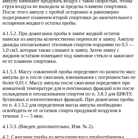
ампулу начинают продувать воздух с такой скоростью, чтобы
струя воздуха не выходила за пределы пламени спиртовки.
После этого ампулу с пробой осторожно и равномерно
подогревают пламенем второй спиртовки до окончательного
испарения жидкого остатка пробы.
4.1.5.2. При дожигании пробы в лампе жидкий остаток
навески из ампулы количественно переносят в лампу. Ампулу
дважды ополаскивают этиловым спиртом порциями по 0,5 —
1,0 см3, которые также сливают в лампу. Затем лампу с
жидким остатком помещают под ламповое стекло и зажигают
ее от пламени спиртовки.
4.1.5.3. Массу сожженной пробы определяют по разности масс
ампулы до и после сжигания, взвешивания с погрешностью не
более 0,01 г. Массу ампулы после сжигания определяют при
комнатной температуре для н-пентановых фракций или после
охлаждения и ополаскивания спиртом по п. 3.8.3 для ШФЛУ,
бутановых и изопентановых фракций. При дожигании пробы
по п. 4.1.5.2 для определения массы ампулы необходимо
освободить ее от остатков спирта продувкой воздухом в
течение 3 — 5 мин.
4.1.5.3. (Введен дополнительно, Изм. № 2).
4.2. Сжигание пробы из металлического пробоотборника