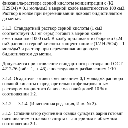
фиксанала-раствора серной кислоты концентрации c (l/2
H2SO4) = 0,1 моль/дм3 в мерной колбе вместимостью 100 см3.
Раствор в колбе при перемешивании доводят бидистиллятом
до метки.
3.1.3. Стандартный раствор серной кислоты (1 см3
соответствует 0,1 мг серы) готовят в мерной колбе
вместимостью 1000 см3. В колбу приливают из бюретки 6,24
см3 раствора серной кислоты концентрации с (1/2 H2SO4) = 1
моль/дм3 и раствор при перемешивании доводят
бидистиллятом до метки.
Допускается приготовление стандартного раствора по ГОСТ
4212-76 (табл. 1, п. 48) с последующим разбавлением 1:10.
3.1.4. Осадитель готовят смешиванием 0,1 моль/дм3 раствора
соляной кислоты с предварительно отфильтрованным
раствором хлористого бария с массовой долей 10 % в
соотношении 1:2.
3.1.2 — 3.1.4. (Измененная редакция, Изм. № 2).
3.1.5. Стабилизатор суспензии осадка сульфата бария готовят
смешиванием этилового спирта с глицерином в объемном
соотношении 2:1.