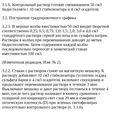
3.1.6. Контрольный раствор готовят смешиванием 50 см3
бидистиллята с 10 см3 стабилизатора и 4 см3 осадителя.
3.2. Построение градуировочного графика
3.2.1. В мерные колбы вместимостью 50 см3 вводят бюреткой
соответственно 0,25; 0,5; 0,75; 1,0; 1,5; 2,0; 3,0 и 4,0 см3
стандартного раствора серной кислоты или сульфата натрия.
Растворы в колбах при перемешивании доводят до метки
бидистиллятом. Затем содержимое каждой колбы
последовательно переносят в химический стакан
вместимостью 100 см3.
(Измененная редакция, Изм. № 2).
3.2.2. Стакан с раствором ставят на магнитную мешалку. К
раствору добавляют 10 см3 стабилизатора суспензии осадка
сульфата бария и 4 см3 осадителя, включают секундомер и
продолжают перемешивание раствора в течение 3 мин.
Выключают мешалку и дают раствору отстояться в течение 4
мин, после чего раствор наливают в кювету сравнения с
толщиной поглощающего свет слоя 20 мм и измеряют
оптическую плотность (D) при зеленых светофильтрах
относительно контрольного раствора (п. 3.1.6).