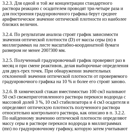
3.2.3. Для одной и той же концентрации стандартного
раствора реакцию с осадителем проводят три-четыре раза и
для построения градуировочного графика берут среднее
арифметическое значение оптической плотности из наиболее
близких величин.
3.2.4. По результатам анализа строят график зависимости
значения оптической плотности (D) от массы серы (m) в
миллиграммах на листе масштабно-координатной бумаги
размером не менее 200?300 мм.
3.2.5. Полученный градуировочный график проверяют раз в
месяц и при смене реактивов, делая выборочные определения
для двух-трех точек. При обнаружении значительных
отклонений значения оптической плотности от проверяемого
градуировочного графика на 10 % и более его строят заново.
3.2.6. В химический стакан вместимостью 100 см3 наливают
50 см3 свежеприготовленного раствора перекиси водорода с
массовой долей 3 %, 10 см3 стабилизатора и 4 см3 осадителя и
определяют оптическую плотность полученного раствора
относительно контрольного раствора, как описано в п. 3.2.2.
По найденному значению оптической плотности определяют
массу серы в растворе перекиси водорода в миллиграммах
(mп) по градуировочному графику, которую затем учитывают