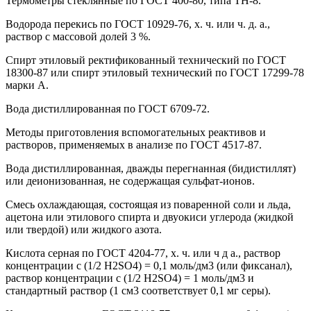
Термометры стеклянные по ГОСТ 400-80, типа ТН-8.
Водорода перекись по ГОСТ 10929-76, х. ч. или ч. д. а.,
раствор с массовой долей 3 %.
Спирт этиловый ректификованный технический по ГОСТ
18300-87 или спирт этиловый технический по ГОСТ 17299-78
марки А.
Вода дистиллированная по ГОСТ 6709-72.
Методы приготовления вспомогательных реактивов и
растворов, применяемых в анализе по ГОСТ 4517-87.
Вода дистиллированная, дважды перегнанная (бидистиллят)
или деионизованная, не содержащая сульфат-ионов.
Смесь охлаждающая, состоящая из поваренной соли и льда,
ацетона или этилового спирта и двуокиси углерода (жидкой
или твердой) или жидкого азота.
Кислота серная по ГОСТ 4204-77, х. ч. или ч д а., раствор
концентрации с (1/2 H2SO4) = 0,1 моль/дм3 (или фиксанал),
раствор концентрации с (1/2 H2SO4) = 1 моль/дм3 и
стандартный раствор (1 см3 соответствует 0,1 мг серы).