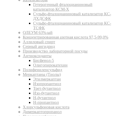
Гетерогенный фталоцианиновый
катализатор КСМ-Х
Сульфо-фталоцианиновый катализатор КС-
ДХДСФК
Сульфо-фталоцианиновый катализатор КС-
ТСФК
ОЛЕУМ 63%-ый
Концентрированная азотная кислота 97,5-99,0%
Аллиловый спирт
Серный ангидрид
Производство лабораторной посуды
Антиоксиданты
Бисфенол-5
Олигопирокатехин
Полифениленсульфид
Меркаптаны (Тиолы)
Этилмеркаптан
Изопропантиол
Трет-бутантиол
Изо-бутантиол
Н-бутантиол
Н-пропантиол
Хлорсульфоновая кислота
Димеркаптопропанол