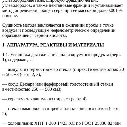
углеводородные газы, широкую фракцию легких
углеводородов, а также пентановые фракции и устанавливает
метод определения общей серы при ее массовой доле 0,001 %
и выше.
Сущность метода заключается в сжигании пробы в точке
воздуха и последующем нефелометрическом определении
образовавшейся серной кислоты.
1. АППАРАТУРА, РЕАКТИВЫ И МАТЕРИАЛЫ
1.1. Установка для сжигания анализируемого продукта (черт.
1), содержащая:
— ампулы из термостойкого стекла (пирекс) вместимостью 20
и 50 см3 (черт. 2, 3);
— сосуд Дьюара или фарфоровый толстостенный стакан
вместимостью 250 — 500 см3;
— горелку стеклянную из пирекса (черт. 4);
— стекло ламповое из пирекса или кварцевого стекла (черт.
5);
— холодильник ХПТ-1-300-14/23 ХС по ГОСТ 25336-82 или