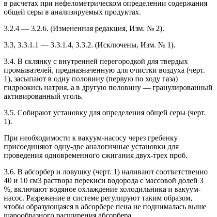
в расчетах при нефелометрическом определении содержания
общей серы в анализируемых продуктах.
3.2.4 — 3.2.6. (Измененная редакция, Изм. № 2).
3.3, 3.3.1.1 — 3.3.1.4, 3.3.2. (Исключены, Изм. № 1).
3.4. В склянку с внутренней перегородкой для твердых
промывателей, предназначенную для очистки воздуха (черт.
1), засыпают в одну половину (первую по ходу газа)
гидроокись натрия, а в другую половину — гранулированный
активированный уголь.
3.5. Собирают установку для определения общей серы (черт.
1).
При необходимости к вакуум-насосу через гребенку
присоединяют одну-две аналогичные установки для
проведения одновременного сжигания двух-трех проб.
3.6. В абсорбер и ловушку (черт. 1) наливают соответственно
40 и 10 см3 раствора перекиси водорода с массовой долей 3
%, включают водяное охлаждение холодильника и вакуум-
насос. Разрежение в системе регулируют таким образом,
чтобы образующаяся в абсорбере пена не поднималась выше
шарообразного расширения абсорбера.