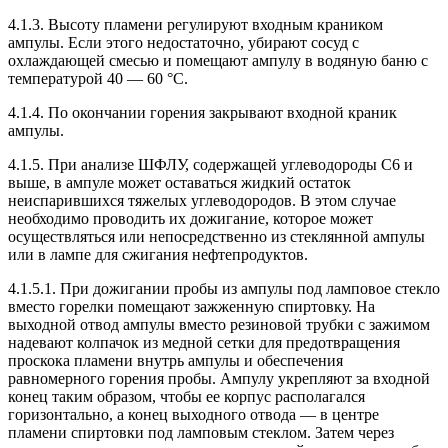
4.1.3. Высоту пламени регулируют входным краником
ампулы. Если этого недостаточно, убирают сосуд с
охлаждающей смесью и помещают ампулу в водяную баню с
температурой 40 — 60 °С.
4.1.4. По окончании горения закрывают входной краник
ампулы.
4.1.5. При анализе ШФЛУ, содержащей углеводороды С6 и
выше, в ампуле может оставаться жидкий остаток
неиспарившихся тяжелых углеводородов. В этом случае
необходимо проводить их дожигание, которое может
осуществляться или непосредственно из стеклянной ампулы
или в лампе для сжигания нефтепродуктов.
4.1.5.1. При дожигании пробы из ампулы под ламповое стекло
вместо горелки помещают зажженную спиртовку. На
выходной отвод ампулы вместо резиновой трубки с зажимом
надевают колпачок из медной сетки для предотвращения
проскока пламени внутрь ампулы и обеспечения
равномерного горения пробы. Ампулу укрепляют за входной
конец таким образом, чтобы ее корпус располагался
горизонтально, а конец выходного отвода — в центре
пламени спиртовки под ламповым стеклом. Затем через