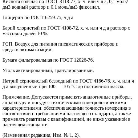
Кислота соляная по ГОСТ 3118-77, х. ч. или ч д а, 0,1 моль/
дм3 водный раствор и 0,1 моль/дм3 фиксанал.
Глицерин по ГОСТ 6259-75, ч д а
Барий хлористый по ГОСТ 4108-72, х. ч. или ч д а раствор с
массовой долей 10 %.
ГСП. Воздух для питания пневматических приборов и
средств автоматизации.
Бумага фильтровальная по ГОСТ 12026-76.
Уголь активированный, гранулированный.
Натрий сернокислый безводный по ГОСТ 4166-76, х. ч. или ч
д а высушенный при 100 — 105 °С до постоянной массы.
Примечание. Допускается применять аналогичные приборы,
аппаратуру и посуду с техническими и метрологическими
характеристиками, обеспечивающими точность измерения в
соответствии с требованиями настоящего стандарта, а также
применять реактивы с квалификацией, не ниже указанной в
настоящем стандарте.
(Измененная редакция, Изм. № 1, 2).