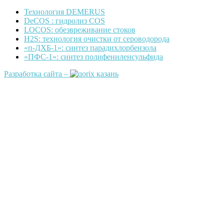
Технология DEMERUS
DeCOS : гидролиз COS
LOCOS: обезвреживание стоков
H2S: технология очистки от сероводорода
«п-ДХБ-1»: синтез парадихлорбензола
«ПФС-1»: синтез полифениленсульфида
Разработка сайта –