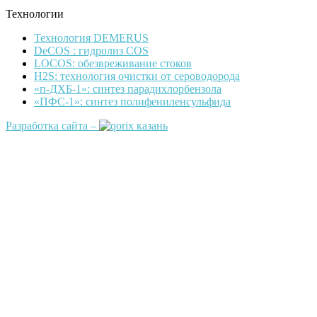
Технологии
Технология DEMERUS
DeCOS : гидролиз COS
LOCOS: обезвреживание стоков
H2S: технология очистки от сероводорода
«п-ДХБ-1»: синтез парадихлорбензола
«ПФС-1»: синтез полифениленсульфида
Разработка сайта –