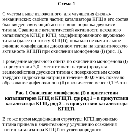
Схема 1
С учетом выше изложенного, для улучшения физико-
механических свойств частиц катализатора КГЩ в его состав
был введен связующий агент в виде порошка двуокиси
титана. Сравнение каталитической активности исходного
катализатора КГЩ и КГЩ, модифицированного двуокисью
титана (далее по тексту КГЩTi), показало незначительное
влияние модификации диоксидом титана на каталитическую
активность КГЩTi при окислении монофенола (I) (рис. 1).
Проведение модельного опыта по окислению монофенола (I)
в присутствии 5,0 г метатитаната натрия (продукта
взаимодействия двуокиси титана с поверхностным слоем
твердого гидроксида натрия) в течение 300,0 мин. показало
образование дифенохинона (II) в количестве менее 0,1 % отн.
Рис. 1 Окисление монофенола (I) в присутствии
катализаторов КГЩ и КГЩTi, где ряд 1 – в присутствии
катализатора КГЩ, ряд 2 – в присутствии катализатора
КГЩTi.
В то же время модификация структуры КГЩ двуокисью
титана привела к значительному улучшению осаждения
частиц катализатора КГЩTi от углеводородного