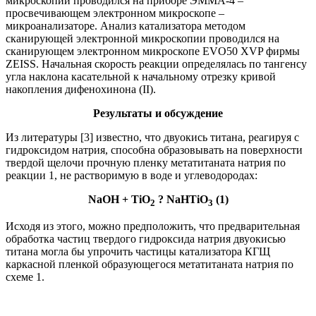
микроскопии проводился на приборе ЭММА-4 –
просвечивающем электронном микроскопе –
микроанализаторе. Анализ катализатора методом
сканирующей электронной микроскопии проводился на
сканирующем электронном микроскопе EVO50 XVP фирмы
ZEISS. Начальная скорость реакции определялась по тангенсу
угла наклона касательной к начальному отрезку кривой
накопления дифенохинона (II).
Результаты и обсуждение
Из литературы [3] известно, что двуокись титана, реагируя с
гидроксидом натрия, способна образовывать на поверхности
твердой щелочи прочную пленку метатитаната натрия по
реакции 1, не растворимую в воде и углеводородах:
NaOH + TiO
? NaHTiO
(1)
2
3
Исходя из этого, можно предположить, что предварительная
обработка частиц твердого гидроксида натрия двуокисью
титана могла бы упрочить частицы катализатора КГЩ
каркасной пленкой образующегося метатитаната натрия по
схеме 1.