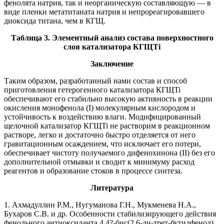
фенолята натрия, так и неорганическую составляющую — в
виде пленки метатитаната натрия и непрореагировавшего
диоксида титана, чем в КГЩ.
Таблица 3. Элементный анализ состава поверхностного
слоя катализатора КГЩTi
Заключение
Таким образом, разработанный нами состав и способ
приготовления гетерогенного катализатора КГЩTi
обеспечивают его стабильно высокую активность в реакции
окисления монофенола (I) молекулярным кислородом и
устойчивость к воздействию влаги. Модифицированный
щелочной катализатор КГЩTi не растворим в реакционном
растворе, легко и достаточно быстро отделяется от него
гравитационным осаждением, что исключает его потери,
обеспечивает чистоту получаемого дифенохинона (II) без его
дополнительной отмывки и сводит к минимуму расход
реагентов и образование стоков в процессе синтеза.
Литература
1. Ахмадуллин Р.М., Нугуманова Г.Н., Мукменева Н.А.,
Бухаров С.В. и др. Особенности стабилизирующего действия
фенольного антиоксиданта 4,4?-бис(2,6-ди-трет-бутилфенол).