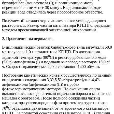
бутилфенола (монофенола (I)) и реакционную массу
перемешивали не менее 30 минут. Выделяющаяся в ходе
реакции вода отводилась через пробоотборное отверстие.
Получаемый катализатор хранился в слое углеводородного
растворителя. Размер частиц катализатора КГЩTi определяли
методом просвечивающей электронной микроскопии.
2. Проведение эксперимента.
В цилиндрический реактор барботажного типа загружали 50,0
мл толуола и 1,0 г катализатора КГЩTi. По достижении
0
заданной температуры (90
С) в реактор добавляли 0,5 моль
(5,0 г) монофенола (I) и подавали кислород с расходом 15,0 л/
ч. Скорость вращения мешалки составляла 1400 об/мин.
Построение кинетических кривых осуществлялось по данным
определения содержания 3,3?,5,5?-тетра-третбутил-4,4?-
дифенохинона (дифенохинона (II)) в пробах
фотоколориметрическим методом. По окончании опыта
выключались последовательно подача кислорода и магнитная
мешалка с обогревом. После полного осаждения частиц
катализатора углеводородная фаза при температуре не ниже
0
70
С отделялась декантацией от гетерогенного катализатора
КГЩTi. За полнотой осаждения катализатора КГЩTi следили