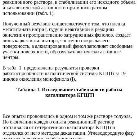
реакционного раствора, к стабилизации его исходного объема
и каталитической активности при многократном
использовании (табл. 1).
Полученный результат свидетельствует о том, что пленка
метатитаната натрия, будучи неактивной в реакциях
окисления пространственно затрудненных фенолов, создает
лишь каркас катализатора, частично покрывая его
поверхность, а алкилированный фенол заполняет свободные
участки поверхности, образуя каталитически активные
центры.
В табл. 1. представлены результаты проверки
работоспособности каталитической системы КГЩTi за 19
циклов окисления монофенола (I).
Таблица 1. Исследование стабильности работы
катализатора КГЩTi
Все опыты проводились в одном и том же растворе толуола.
По окончании каждого опыта реакционный раствор
отстаивался от гетерогенного катализатора КГЩTi и
отделялся от него методом декантации. Углеводородную фазу
охлаждали до комнатной температуры,