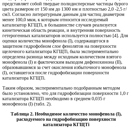
представляет собой твердые полидисперсные частицы бурого
цвета размером от 150 нм до 1300 нм и плотностью 2,0 -2,5 г/
см3. Согласно литературным данным для частиц диаметром
менее 100,0 мкм, к которым относится исследуемый
катализатор КГЩTi, в большинстве случаев реализуется
кинетическая область реакции, и внутренняя поверхность
гетерогенных катализаторов используется полностью [4]. Для
оценки количества монофенола (I), содержащегося в
защитном гидрофобном слое фенолятов на поверхности
щелочного катализатора КГЩTi, была экспериментально
определена разница между исходным количеством взятого
монофенола (I) и фактическим выходом дифенохинона (II),
образовавшимся за счет окисления избыточного монофенола
(I), оставшегося после гидрофобизации поверхности
катализатора КГЩTi.
Таким образом, экспериментально подобранным методом
было установлено, что для гидрофобизации поверхности 1,0 г
катализатора КГЩTi необходимо в среднем 0,035 г
монофенола (I) (табл. 2).
Таблица 2. Необходимое количество монофенола (I),
расходуемого на гидрофобизацию поверхности
катализатора КГЩTi