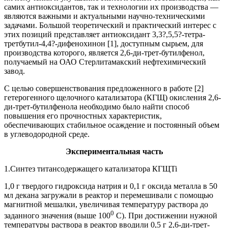
самих антиоксидантов, так и технологии их производства —
являются важными и актуальными научно-техническими
задачами. Большой теоретический и практический интерес с
этих позиций представляет антиоксидант 3,3?,5,5?-тетра-
третбутил-4,4?-дифенохинон [1], доступным сырьем, для
производства которого, является 2,6-ди-трет-бутилфенол,
получаемый на ОАО Стерлитамакский нефтехимический
завод.
С целью совершенствования предложенного в работе [2]
гетерогенного щелочного катализатора (КГЩ) окисления 2,6-
ди-трет-бутилфенола необходимо было найти способ
повышения его прочностных характеристик,
обеспечивающих стабильное осаждение и постоянный объем
в углеводородной среде.
Экспериментальная часть
1.Синтез титансодержащего катализатора КГЩTi
1,0 г твердого гидроксида натрия и 0,1 г оксида металла в 50
мл декана загружали в реактор и перемешивали с помощью
магнитной мешалки, увеличивая температуру раствора до
0
заданного значения (выше 100
С). При достижении нужной
температуры раствора в реактор вводили 0,5 г 2,6-ди-трет-