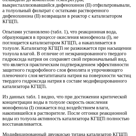
выкристаллизовавшийся дифенохинон (II) отфильтровывали,
а толуольный фильтрат с остатками растворенного
дифенохинона (II) возвращали в реактор с катализатором
КГЩTi.
Опытами установлено (табл. 1), что реакционная вода,
образующаяся в процессе окисления монофенола (I), не
поглощается катализатором КГЩTi, а накапливается в
толуоле. Катализатор КГЩTi не разжижается при насыщении
толуола влагой. В отличие от неэкранированного твердого
гидроксида натрия он сохраняет свой первоначальный вид,
что является практическим подтверждением эффективности
защитного гидрофобного слоя фенолята и упрочняющего
пленочного слоя метатитаната натрия на поверхности частиц
твердого гидроксида натрия в составе модифицированного
катализатора КГЩTi.
Из данных табл. 1 видно, что при достижении критической
концентрации воды в толуоле скорость окисления
монофенола (I) снижается под воздействием влаги,
накопившейся в растворителе. После отгонки реакционной
воды из толуола активность катализатора КГЩTi полностью
восстанавливается.
Модифицированный двуокисью титана катализатор КГЩTi