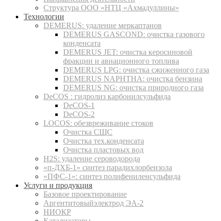
Структура ООО «НТЦ «Ахмадуллины»
Технологии
DEMERUS: удаление меркаптанов
DEMERUS GASCOND: очистка газового
конденсата
DEMERUS JET: очистка керосиновой
фракции и авиационного топлива
DEMERUS LPG: очистка сжиженного газа
DEMERUS NAPHTHA: очистка бензина
DEMERUS NG: очистка природного газа
DeCOS : гидролиз карбонилсульфида
DeCOS-1
DeCOS-2
LOCOS: обезвреживание стоков
Очистка СЩС
Очистка тех.конденсата
Очистка пластовых вод
H2S: удаление сероводорода
«п-ДХБ-1» синтез парадихлорбензола
«ПФС-1»: синтез полифениленсульфида
Услуги и продукция
Базовое проектирование
Аргентитовыйэлектрод ЭА-2
НИОКР
Катализаторы