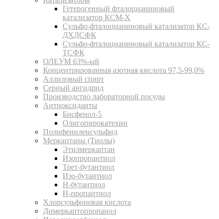
Гетерогенный фталоцианиновый
катализатор КСМ-Х
Сульфо-фталоцианиновый катализатор КС-
ДХДСФК
Сульфо-фталоцианиновый катализатор КС-
ТСФК
ОЛЕУМ 63%-ый
Концентрированная азотная кислота 97,5-99,0%
Аллиловый спирт
Серный ангидрид
Производство лабораторной посуды
Антиоксиданты
Бисфенол-5
Олигопирокатехин
Полифениленсульфид
Меркаптаны (Тиолы)
Этилмеркаптан
Изопропантиол
Трет-бутантиол
Изо-бутантиол
Н-бутантиол
Н-пропантиол
Хлорсульфоновая кислота
Димеркаптопропанол