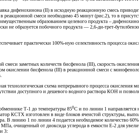
бавка дифенохинона (II) в исходную реакционную смесь приводи
 в реакционной смеси необходимо 45 минут (рис.2), то в присутс
реимущественным образованием целевого продукта – дифенохинон
ески не образуется побочного продукта — 2,6-ди-трет-бутилбенз
беспечивает практически 100%-ную селективность процесса окисл
ой смеси заметных количеств бисфенола (III), скорость окислени
ном окислении бисфенола (III) в реакционной смеси с монофеноло
.
ая технологическая схема непрерывного процесса окисления мо
утствии доступного и дешевого водного раствора КОН и позвол
0
ообменнике Т-1 до температуры 85
С и по линии 1 направляется 
затор КСТХ изготовлен в виде блоков ячеистой структуры, вы
ора. В линию 1 по линии 4 подается необходимое количество 60
,5 МПа, очищенный от диоксида углерода в емкости Е-2 для уве
и 3: