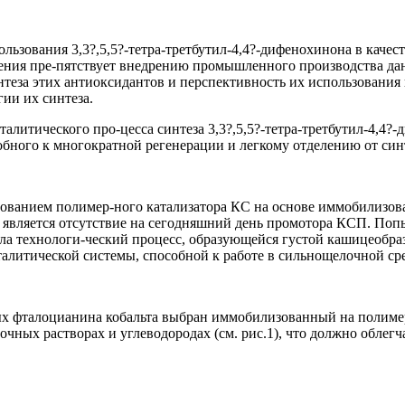
льзования 3,3?,5,5?-тетра-третбутил-4,4?-дифенохинона в качес
ения пре-пятствует внедрению промышленного производства дан
синтеза этих антиоксидантов и перспективность их использован
ии их синтеза.
алитического про-цесса синтеза 3,3?,5,5?-тетра-третбутил-4,4?-
собного к многократной регенерации и легкому отделению от си
льзованием полимер-ного катализатора КС на основе иммобилизо
 является отсутствие на сегодняшний день промотора КСП. Поп
технологи-ческий процесс, образующейся густой кашицеобразн
талитической системы, способной к работе в сильнощелочной сре
ых фталоцианина кобальта выбран иммобилизованный на полиме
очных растворах и углеводородах (см. рис.1), что должно обле