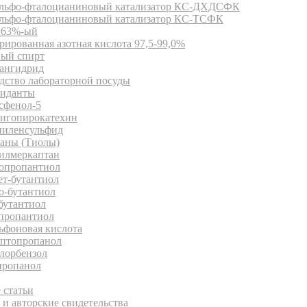
льфо-фталоцианиновый катализатор КС-ДХДСФК
льфо-фталоцианиновый катализатор КС-ТСФК
63%-ый
ированная азотная кислота 97,5-99,0%
ый спирт
ангидрид
дство лабораторной посуды
иданты
сфенол-5
игопирокатехин
иленсульфид
аны (Тиолы)
илмеркаптан
опропантиол
ет-бутантиол
о-бутантиол
бутантиол
пропантиол
ьфоновая кислота
птопропанол
лорбензол
ропанол
иотека
 статьи
и авторские свидетельства