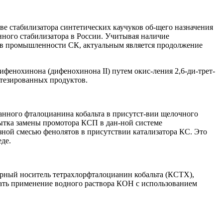
тве стабилизатора синтетических каучуков об-щего назначения
ного стабилизатора в России. Учитывая наличие
ия в промышленности СК, актуальным является продолжение
дифенохинона (дифенохинона II) путем окис-ления 2,6-ди-трет-
нтезированных продуктов.
ванного фталоцианина кобальта в присутст-вии щелочного
ытка замены промотора КСП в дан-ной системе
ой смесью фенолятов в присутствии катализатора КС. Это
де.
рный носитель тетрахлорфталоцианин кобальта (КСТХ),
гчать применение водного раствора КОН с использованием