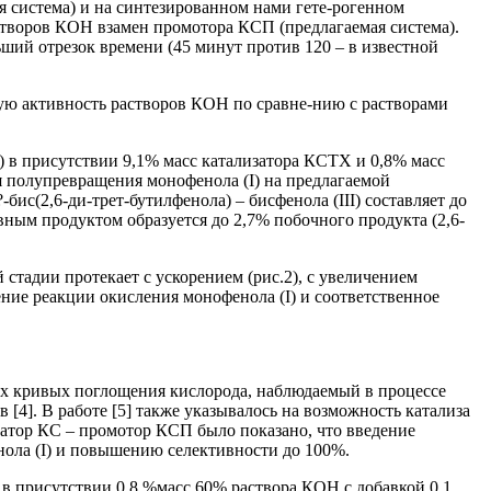
я система) и на синтезированном нами гете-рогенном
творов КОН взамен промотора КСП (предлагаемая система).
ьший отрезок времени (45 минут против 120 – в известной
кую активность растворов КОН по сравне-нию с растворами
ч) в присутствии 9,1% масс катализатора КСТХ и 0,8% масс
 полупревращения монофенола (I) на предлагаемой
ис(2,6-ди-трет-бутилфенола) – бисфенола (III) составляет до
овным продуктом образуется до 2,7% побочного продукта (2,6-
 стадии протекает с ускорением (рис.2), с увеличением
ние реакции окисления монофенола (I) и соответственное
их кривых поглощения кислорода, наблюдаемый в процессе
4]. В работе [5] также указывалось на возможность катализа
изатор КС – промотор КСП было показано, что введение
нола (I) и повышению селективности до 100%.
Х в присутствии 0,8 %масс 60% раствора КОН с добавкой 0.1