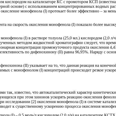
им кислородом на катализаторе КС с промотором КСП (известна
ерной основе) с использованием концентрированных водных рас
 окисление монофенола (I) протекает более эффективно – за мен
та на скорость окисления монофенола (I) показало более высо
онофенола (I) в растворе толуола (25,0 мл.) кислородом (2,0 л/
ученных методом жидкостной хроматографии следует, что время
онарная концентрация промежуточного продукта окисления 4,4?-б
Селективность по дифенохинону (II) равна 96,95%. Наряду с осн
енохинона (II) указывает на то, что данная реакция на конечной
имых с монофенолом (I) концентраций происходит резкое ускоре
и так, известно, что автокаталитический характер кинетическ
ющихся при этом хинонов ускорять реакцию окисления фенолов [
при исследовании [2] окисления монофенола (I) в системе катал
риводит к существенному ускорению процесса окисления монофе
ола (I) – 0,5 моль/л кислородом (2,0 л/ч) на катализаторе КСТ