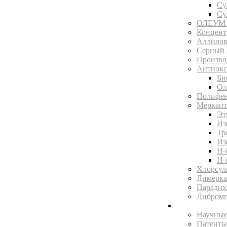
Су
Су
ОЛЕУМ 
Концентр
Аллилов
Серный 
Произво
Антиокс
Би
Ол
Полифен
Меркапт
Эт
Из
Тр
Из
Н-
Н-
Хлорсул
Димерка
Парадих
Дибромп
Научная библ
Научные
Патенты 