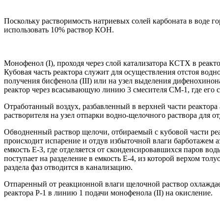
Поскольку растворимость натриевых солей карбоната в воде гор
использовать 10% раствор КОН.
Монофенол (I), проходя через слой катализатора КСТХ в реакт
Кубовая часть реактора служит для осуществления отстоя вод
получения бисфенола (III) или на узел выделения дифенохинона
реактор через всасывающую линию 3 смесителя СМ-1, где его 
Отработанный воздух, разбавленный в верхней части реактора 
растворителя на узел отпарки водно-щелочного раствора для о
Обводненный раствор щелочи, отбираемый с кубовой части реак
происходит испарение и отдув избыточной влаги барботажем а
емкость Е-3, где отделяется от сконденсировавшихся паров во
поступает на разделение в емкость Е-4, из которой верхом то
раздела фаз отводится в канализацию.
Отпаренный от реакционной влаги щелочной раствор охлаждае
реактора Р-1 в линию 1 подачи монофенола (II) на окисление.