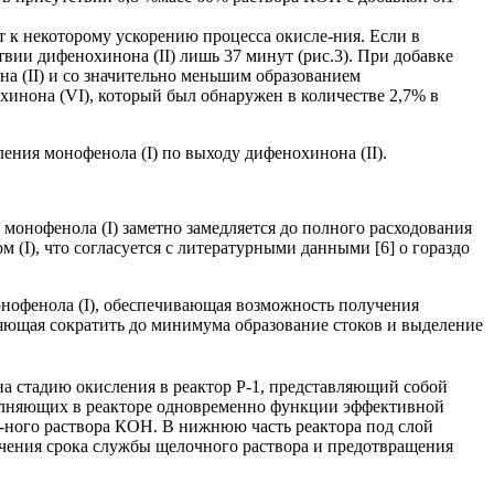
т к некоторому ускорению процесса окисле-ния. Если в
твии дифенохинона (II) лишь 37 минут (рис.3). При добавке
а (II) и со значительно меньшим образованием
охинона (VI), который был обнаружен в количестве 2,7% в
ения монофенола (I) по выходу дифенохинона (II).
я монофенола (I) заметно замедляется до полного расходования
м (I), что согласуется с литературными данными [6] о гораздо
нофенола (I), обеспечивающая возможность получения
яющая сократить до минимума образование стоков и выделение
на стадию окисления в реактор Р-1, представляющий собой
полняющих в реакторе одновременно функции эффективной
%-ного раствора КОН. В нижнюю часть реактора под слой
личения срока службы щелочного раствора и предотвращения