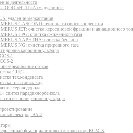
ения деятельности
ура ООО «НТЦ «Ахмадуллины»
: удаление меркаптанов
MERUS GASCOND: очистка газового конденсата
MERUS JET: очистка керосиновой фракции и авиационного то
MERUS LPG: очистка сжиженного газа
MERUS NAPHTHA: очистка бензина
MERUS NG: очистка природного газа
 гидролиз карбонилсульфида
COS-1
COS-2
обезвреживание стоков
истка СЩС
истка тех.конденсата
истка пластовых вод
аление сероводорода
1» синтез парадихлорбензола
: синтез полифениленсульфида
дукция
 проектирование
товыйэлектрод ЭА-2
аторы
терогенный фталоцианиновый катализатор КСМ-Х