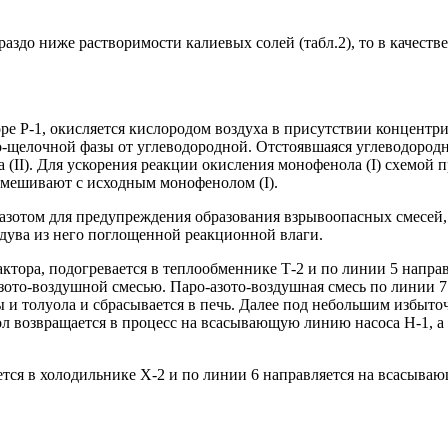
аздо ниже растворимости калиевых солей (табл.2), то в качестве
оре Р-1, окисляется кислородом воздуха в присутствии концентр
но-щелочной фазы от углеводородной. Отстоявшаяся углеводородн
 (II). Для ускорения реакции окисления монофенола (I) схемой 
смешивают с исходным монофенолом (I).
азотом для предупреждения образования взрывоопасных смесей, о
тдува из него поглощенной реакционной влаги.
тора, подогревается в теплообменнике Т-2 и по линии 5 направ
зото-воздушной смесью. Паро-азото-воздушная смесь по линии 7
ды и толуола и сбрасывается в печь. Далее под небольшим избыт
луол возвращается в процесс на всасывающую линию насоса Н-1, 
тся в холодильнике Х-2 и по линии 6 направляется на всасыва