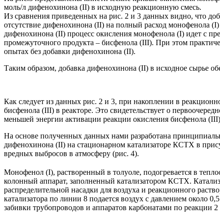
моль/л дифенохинона (II) в исходную реакционную смесь.
Из сравнения приведенных на рис. 2 и 3 данных видно, что до
отсутствие дифенохинона (II) на полный расход монофенола (I)
дифенохинона (II) процесс окисления монофенола (I) идет с п
промежуточного продукта – бисфенола (III). При этом практич
опытах без добавки дифенохинона (II).
Таким образом, добавка дифенохинона (II) в исходное сырье о
Как следует из данных рис. 2 и 3, при накоплении в реакционн
бисфенола (III) в реакторе. Это свидетельствует о первоочеред
меньшей энергии активации реакции окисления бисфенола (III)
На основе полученных данных нами разработана принципиальн
дифенохинона (II) на стационарном катализаторе КСТХ в прис
вредных выбросов в атмосферу (рис. 4).
Монофенол (I), растворенный в толуоле, подогревается в тепл
колонный аппарат, заполненный катализатором КСТХ. Катали
распределительной насадки для воздуха и реакционного раств
катализатора по линии 8 подается воздух с давлением около 0
забивки трубопроводов и аппаратов карбонатами по реакции 2 