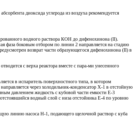
 абсорбента диоксида углерода из воздуха рекомендуется
ированного водного раствора КОН до дифенохинона (II).
ая фаза боковым отбором по линии 2 направляется на стадию
предусмотрен возврат части образующегося дифенохинона (II) в
тводится с верха реактора вместе с пара-ми унесенного
ляется в испаритель поверхностного типа, в котором
 направляется через холодильник-конденсатор Х-1 в отстойную
очным давлением жидкость с кубовой части емкости Е-3
а отстоявшийся водный слой с низа отстойника Е-4 по уровню
ющую линию насоса Н-1, подающего щелочной раствор с куба