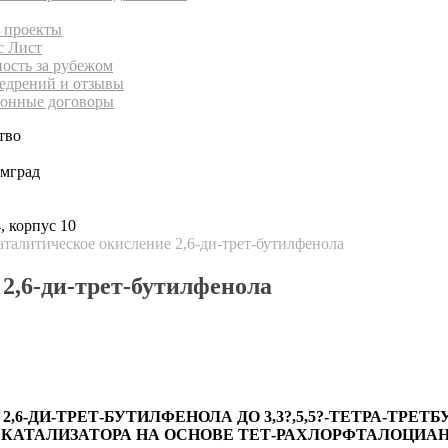
 проекты
с Лист
ность за рубежом
едрений и отзывы
онные договоры
тво
имград
, корпус 10
талитическое окисление 2,6-ди-трет-бутилфенола
2,6-ди-трет-бутилфенола
6-ДИ-ТРЕТ-БУТИЛФЕНОЛА ДО 3,3?,5,5?-ТЕТРА-ТРЕТ
КАТАЛИЗАТОРА НА ОСНОВЕ ТЕТ-РАХЛОРФТАЛОЦИА