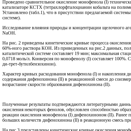
Проведено сравнительное окисление монофенола (I) техническ
катализаторе КСТХ (тетрахлорфталоцианин кобальта на полим
Установлено (табл.1), что в присутствии предлагаемой системы
системе).
Исследование влияния природы и концентрации щелочного аген
NaOH.
На рис. 2 приведены кинетические кривые процесса окисления м
60%-ного раствора КОН. Из приведенных на рис.2 данных, пол
каталитической системе составляет 19 мин; максимальная стаци
0,0718 моль/л. Конверсия по монофенолу (І) составляет 100%. 
ди-трет-бутилбензохинон).
Характер кривых расходования монофенола (I) и накопления диф
содержания дифенохинона (II) в реакционной смеси до соизмер
возрастание скорости образования дифенохинона (II).
Полученные результаты подтверждаются литературными данным
окисления некоторых фенолов, обусловлен способностью образу
реакции окисления монофенола (I) дифенохиноном (II). Ранее 
больших количеств дифенохинона (II) в реакционную смесь п
На рис.3 представлены кинетические кривые окисления монофен