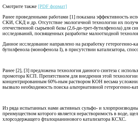
Смотрите также
[PDF формат]
Ранее проведенными работами [1] показана эффективность испо
СКИ, СКД и др. Отсутствие экологичной технологии их получ
отечественной сырьевой базы (2,6-ди-трет-бутилфенола) для 
исследований, посвященных разработке малоотходной технолог
Данное исследование направлено на разработку гетерогенно-кат
бутилфенола (монофенола І), в присутствии катализатора, спо
Ранее [2], [3] предложена технология данного синтеза с испо
промотора КСП. Препятствием для внедрения этой технологии
концентрированным 60%-ным раствором КОН весьма усложнила 
вызвало необходимость поиска альтернативной гетерогенно-ка
Из ряда испытанных нами активных сульфо- и хлорпроизводн
преимуществом которого является нерастворимость в воде, щел
хлорсодержащего фталоцианинового катализатора КСХС.