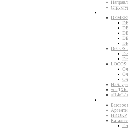
Направл
Структ
Технологии
DEMERUS
DE
DE
DE
DE
DE
DeCOS :
De
De
LOCOS: 
Оч
Оч
Оч
H2S: уд
«п-ДХБ-
«ПФС-1»
Услуги и про
Базовое
Аргенти
НИОКР
Катализ
Ге