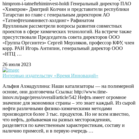
himprom-i-tatneftehiminvest-holdi Генеральный директор ПАО
«Химпром» Дмитрий Колчин и представители республики
Татарстан во главе с генеральным директором АО
«Татнефтехиминвест-холдинг» Рафинатом
Яруллиным рассмотрели вопросы развития совместных
проектов в сфере химических технологий. На встрече также
присутствовали Председатель совета директоров ООО
«Группа Оргсинтез» Сергей Мерзляков, профессор КФУ, член
корр. РАН Игорь Антипин, генеральный директор ООО
«НТЦ …
26 июля 2023
Интервью издательству «Время Инноваций»
Альфия Ахмадуллина: Наши катализаторы — на полимерной
основе, они долговечны Ссылка: http://www.time-
innov.ru/page/press/overall/article/542 Нефть имеет огромное
значение для экономики страны – это знает каждый. Из сырой
нефти различными физико-химическими методами
производится более 3 тыс. продуктов. Но не всем известно,
что нефть, добываемая на разных месторождениях,
разделяется по качественным характеристикам, составу и
наличию примесей, и в первую очередь …