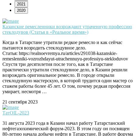
2021
2020
Казанские ремесленники возрождают утраченную профессию
стеклодувов (Статья в «Реальное время»)
Когда в Татарстане утратили редкое ремесло и как сейчас
пытаются возродить стеклодувное дело.
Статья: https://realnoevremya.ru/articles/291038-kazanskie-
remeslenniki-vozrozhdayut-utrachennuyu-professiyu-stekloduvov
Спустя три десятилетия после того, как в Татарстане
практически утратили стеклодувное дело, в Казани решили
возрождать оригинальное ремесло. В городе открыли
стеклодувную мастерскую, в которой трудится один мастер со
стажем работы более 45 лет. О том, почему редкая профессия
умирает, несмотря …
21 сентября 2023
ТатOIL-2023
31 августа 2023 года в Казани начал работу Татарстанский
нефтегазохимический форум-2023. В этом году он посвящен
80-летию начала добычи нефти в Татарстане. В работе форума