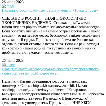
26 июля 2023
Интервью российскому деловому журналу «Точка Опоры»
СДЕЛАНО В РОССИИ – ЗНАЧИТ ЭКОЛОГИЧНО,
ЭКОНОМИЧНО, НАДЁЖНО! Ссылка: https://www.to-
inform.ru/index.php/arkhiv/item/sdelano-v-rossii-znachit-nadegno
Если обратить внимание на самые острые проблемы нашего
времени, то на первое место, бесспорно, выйдет сохранение
окружающей среды. Причём это проблема не России как
отдельно взятой страны, а всего мира. Если же речь заходит
конкретно о нашей родине, то тут помимо экологических
проблем встают экономические, которые …
26 июля 2023
Статья на сайте «Кабардино-Балкарского государственного
университета им. Х.М. Бербекова»
Нальчик и Казань объединяют ресурсы в передовых
полимерах Статья: https://kbsu.ru/news/nalchik-i-kazan-
obedinjajut-resursy-v-peredovyh-polimerah/ Кабардино-
Балкарский государственный университет им. Х.М. Бербекова
посетили представители Казанского (Приволжского)
федерального университета. Проректор по НИР КБГУ