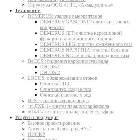
Структура ООО «НТЦ «Ахмадуллины»
Технологии
DEMERUS: удаление меркаптанов
DEMERUS GASCOND: очистка газового
конденсата
DEMERUS JET: очистка керосиновой
фракции и авиационного топлива
DEMERUS LPG: очистка сжиженного газа
DEMERUS NAPHTHA: очистка бензина
DEMERUS NG: очистка природного газа
DeCOS : гидролиз карбонилсульфида
DeCOS-1
DeCOS-2
LOCOS: обезвреживание стоков
Очистка СЩС
Очистка тех.конденсата
Очистка пластовых вод
H2S: удаление сероводорода
«п-ДХБ-1» синтез парадихлорбензола
«ПФС-1»: синтез полифениленсульфида
Услуги и продукция
Базовое проектирование
Аргентитовыйэлектрод ЭА-2
НИОКР
Катализаторы