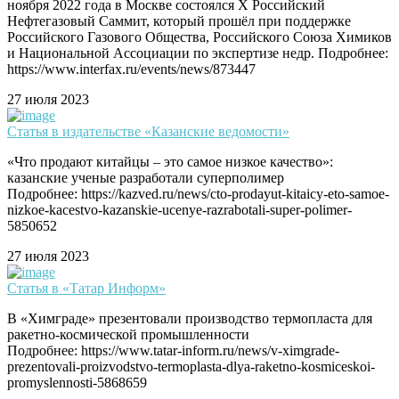
ноября 2022 года в Москве состоялся X Российский
Нефтегазовый Саммит, который прошёл при поддержке
Российского Газового Общества, Российского Союза Химиков
и Национальной Ассоциации по экспертизе недр. Подробнее:
https://www.interfax.ru/events/news/873447
27 июля 2023
Статья в издательстве «Казанские ведомости»
«Что продают китайцы – это самое низкое качество»:
казанские ученые разработали суперполимер
Подробнее: https://kazved.ru/news/cto-prodayut-kitaicy-eto-samoe-
nizkoe-kacestvo-kazanskie-ucenye-razrabotali-super-polimer-
5850652
27 июля 2023
Статья в «Татар Информ»
В «Химграде» презентовали производство термопласта для
ракетно-космической промышленности
Подробнее: https://www.tatar-inform.ru/news/v-ximgrade-
prezentovali-proizvodstvo-termoplasta-dlya-raketno-kosmiceskoi-
promyslennosti-5868659