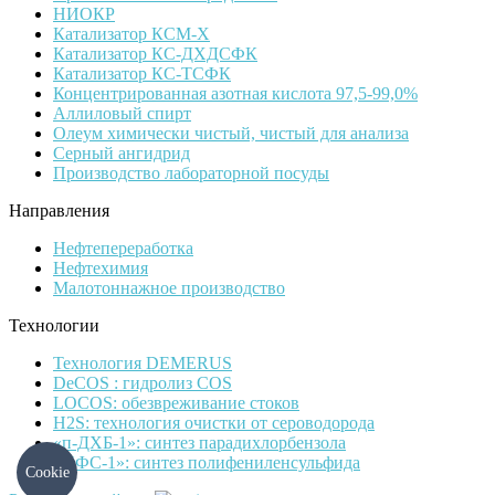
НИОКР
Катализатор КСМ-Х
Катализатор КС-ДХДСФК
Катализатор КС-ТСФК
Концентрированная азотная кислота 97,5-99,0%
Аллиловый спирт
Олеум химически чистый, чистый для анализа
Серный ангидрид
Производство лабораторной посуды
Направления
Нефтепереработка
Нефтехимия
Малотоннажное производство
Технологии
Технология DEMERUS
DeCOS : гидролиз COS
LOCOS: обезвреживание стоков
H2S: технология очистки от сероводорода
«п-ДХБ-1»: синтез парадихлорбензола
«ПФС-1»: синтез полифениленсульфида
Cookie