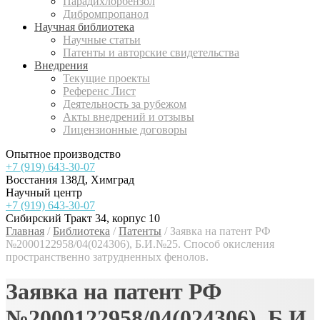
Парадихлорбензол
Дибромпропанол
Научная библиотека
Научные статьи
Патенты и авторские свидетельства
Внедрения
Текущие проекты
Референс Лист
Деятельность за рубежом
Акты внедрений и отзывы
Лицензионные договоры
Опытное производство
+7 (919) 643-30-07
Восстания 138Д, Химград
Научный центр
+7 (919) 643-30-07
Сибирский Тракт 34, корпус 10
Главная
/
Библиотека
/
Патенты
/
Заявка на патент РФ
№2000122958/04(024306), Б.И.№25. Способ окисления
пространственно затрудненных фенолов.
Заявка на патент РФ
№2000122958/04(024306), Б.И.