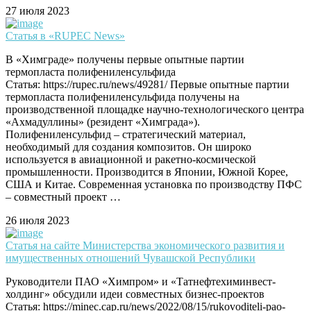
27 июля 2023
Статья в «RUPEC News»
В «Химграде» получены первые опытные партии
термопласта полифениленсульфида
Статья: https://rupec.ru/news/49281/ Первые опытные партии
термопласта полифениленсульфида получены на
производственной площадке научно-технологического центра
«Ахмадуллины» (резидент «Химграда»).
Полифениленсульфид – стратегический материал,
необходимый для создания композитов. Он широко
используется в авиационной и ракетно-космической
промышленности. Производится в Японии, Южной Корее,
США и Китае. Современная установка по производству ПФС
– совместный проект …
26 июля 2023
Статья на сайте Министерства экономического развития и
имущественных отношений Чувашской Республики
Руководители ПАО «Химпром» и «Татнефтехиминвест-
холдинг» обсудили идеи совместных бизнес-проектов
Статья: https://minec.cap.ru/news/2022/08/15/rukovoditeli-pao-