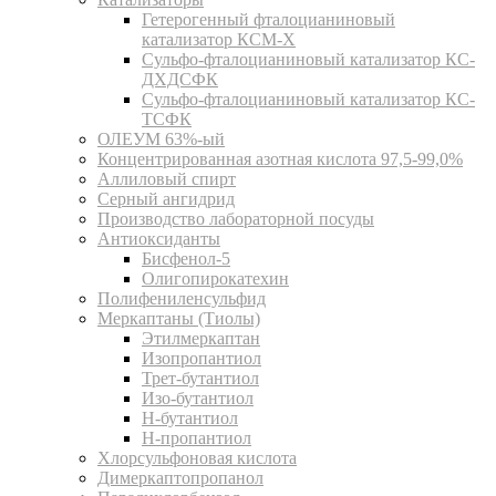
Гетерогенный фталоцианиновый
катализатор КСМ-Х
Сульфо-фталоцианиновый катализатор КС-
ДХДСФК
Сульфо-фталоцианиновый катализатор КС-
ТСФК
ОЛЕУМ 63%-ый
Концентрированная азотная кислота 97,5-99,0%
Аллиловый спирт
Серный ангидрид
Производство лабораторной посуды
Антиоксиданты
Бисфенол-5
Олигопирокатехин
Полифениленсульфид
Меркаптаны (Тиолы)
Этилмеркаптан
Изопропантиол
Трет-бутантиол
Изо-бутантиол
Н-бутантиол
Н-пропантиол
Хлорсульфоновая кислота
Димеркаптопропанол