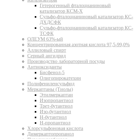
Гетерогенный фталоцианиновый
катализатор КСМ-Х
Сульфо-фталоцианиновый катализатор КС-
ДХДСФК
Сульфо-фталоцианиновый катализатор КС-
ТСФК
ОЛЕУМ 63%-ый
Концентрированная азотная кислота 97,5-99,0%
Аллиловый спирт
Серный ангидрид
Производство лабораторной посуды
Антиоксиданты
Бисфенол-5
Олигопирокатехин
Полифениленсульфид
Меркаптаны (Тиолы)
Этилмеркаптан
Изопропантиол
Трет-бутантиол
Изо-бутантиол
Н-бутантиол
Н-пропантиол
Хлорсульфоновая кислота
Димеркаптопропанол