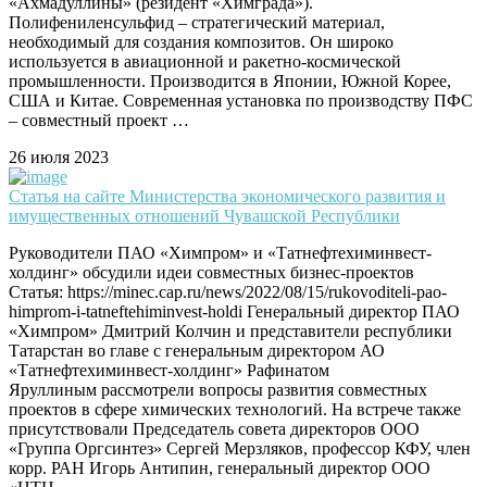
«Ахмадуллины» (резидент «Химграда»).
Полифениленсульфид – стратегический материал,
необходимый для создания композитов. Он широко
используется в авиационной и ракетно-космической
промышленности. Производится в Японии, Южной Корее,
США и Китае. Современная установка по производству ПФС
– совместный проект …
26 июля 2023
Статья на сайте Министерства экономического развития и
имущественных отношений Чувашской Республики
Руководители ПАО «Химпром» и «Татнефтехиминвест-
холдинг» обсудили идеи совместных бизнес-проектов
Статья: https://minec.cap.ru/news/2022/08/15/rukovoditeli-pao-
himprom-i-tatneftehiminvest-holdi Генеральный директор ПАО
«Химпром» Дмитрий Колчин и представители республики
Татарстан во главе с генеральным директором АО
«Татнефтехиминвест-холдинг» Рафинатом
Яруллиным рассмотрели вопросы развития совместных
проектов в сфере химических технологий. На встрече также
присутствовали Председатель совета директоров ООО
«Группа Оргсинтез» Сергей Мерзляков, профессор КФУ, член
корр. РАН Игорь Антипин, генеральный директор ООО