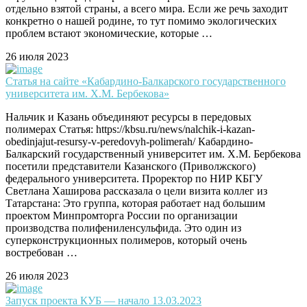
отдельно взятой страны, а всего мира. Если же речь заходит
конкретно о нашей родине, то тут помимо экологических
проблем встают экономические, которые …
26 июля 2023
Статья на сайте «Кабардино-Балкарского государственного
университета им. Х.М. Бербекова»
Нальчик и Казань объединяют ресурсы в передовых
полимерах Статья: https://kbsu.ru/news/nalchik-i-kazan-
obedinjajut-resursy-v-peredovyh-polimerah/ Кабардино-
Балкарский государственный университет им. Х.М. Бербекова
посетили представители Казанского (Приволжского)
федерального университета. Проректор по НИР КБГУ
Светлана Хаширова рассказала о цели визита коллег из
Татарстана: Это группа, которая работает над большим
проектом Минпромторга России по организации
производства полифениленсульфида. Это один из
суперконструкционных полимеров, который очень
востребован …
26 июля 2023
Запуск проекта КУБ — начало 13.03.2023