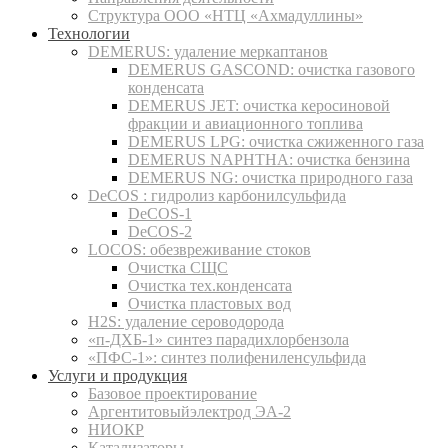
Структура ООО «НТЦ «Ахмадуллины»
Технологии
DEMERUS: удаление меркаптанов
DEMERUS GASCOND: очистка газового
конденсата
DEMERUS JET: очистка керосиновой
фракции и авиационного топлива
DEMERUS LPG: очистка сжиженного газа
DEMERUS NAPHTHA: очистка бензина
DEMERUS NG: очистка природного газа
DeCOS : гидролиз карбонилсульфида
DeCOS-1
DeCOS-2
LOCOS: обезвреживание стоков
Очистка СЩС
Очистка тех.конденсата
Очистка пластовых вод
H2S: удаление сероводорода
«п-ДХБ-1» синтез парадихлорбензола
«ПФС-1»: синтез полифениленсульфида
Услуги и продукция
Базовое проектирование
Аргентитовыйэлектрод ЭА-2
НИОКР
Катализаторы