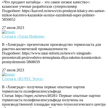
«Что продают китайцы – это самое низкое качество»:
казанские ученые разработали суперполимер
Подробнее: https://kazved.ru/news/cto-prodayut-kitaicy-eto-samoe-
nizkoe-kacestvo-kazanskie-ucenye-razrabotali-super-polimer-
5850652
27 июля 2023
Статья в «Татар Информ»
В «Химграде» презентовали производство термопласта для
ракетно-космической промышленности
Подробнее: https://www.tatar-inform.ru/news/v-ximgrade-
prezentovali-proizvodstvo-termoplasta-dlya-raketno-kosmiceskoi-
promyslennosti-5868659
27 июля 2023
Статья в «RUPEC News»
В «Химграде» получены первые опытные партии
термопласта полифениленсульфида
Статья: https://rupec.ru/news/49281/ Первые опытные партии
термопласта полифениленсульфида получены на
производственной площадке научно-технологического центра