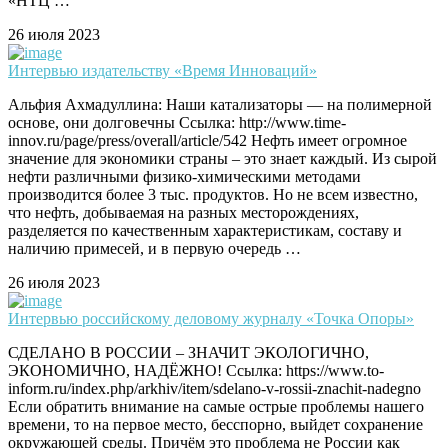
«НТЦ …
26 июля 2023
Интервью издательству «Время Инноваций»
Альфия Ахмадуллина: Наши катализаторы — на полимерной
основе, они долговечны Ссылка: http://www.time-
innov.ru/page/press/overall/article/542 Нефть имеет огромное
значение для экономики страны – это знает каждый. Из сырой
нефти различными физико-химическими методами
производится более 3 тыс. продуктов. Но не всем известно,
что нефть, добываемая на разных месторождениях,
разделяется по качественным характеристикам, составу и
наличию примесей, и в первую очередь …
26 июля 2023
Интервью российскому деловому журналу «Точка Опоры»
СДЕЛАНО В РОССИИ – ЗНАЧИТ ЭКОЛОГИЧНО,
ЭКОНОМИЧНО, НАДЁЖНО! Ссылка: https://www.to-
inform.ru/index.php/arkhiv/item/sdelano-v-rossii-znachit-nadegno
Если обратить внимание на самые острые проблемы нашего
времени, то на первое место, бесспорно, выйдет сохранение
окружающей среды. Причём это проблема не России как