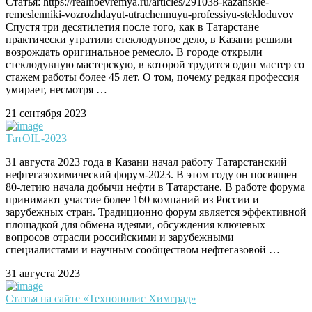
Статья: https://realnoevremya.ru/articles/291038-kazanskie-
remeslenniki-vozrozhdayut-utrachennuyu-professiyu-stekloduvov
Спустя три десятилетия после того, как в Татарстане
практически утратили стеклодувное дело, в Казани решили
возрождать оригинальное ремесло. В городе открыли
стеклодувную мастерскую, в которой трудится один мастер со
стажем работы более 45 лет. О том, почему редкая профессия
умирает, несмотря …
21 сентября 2023
ТатOIL-2023
31 августа 2023 года в Казани начал работу Татарстанский
нефтегазохимический форум-2023. В этом году он посвящен
80-летию начала добычи нефти в Татарстане. В работе форума
принимают участие более 160 компаний из России и
зарубежных стран. Традиционно форум является эффективной
площадкой для обмена идеями, обсуждения ключевых
вопросов отрасли российскими и зарубежными
специалистами и научным сообществом нефтегазовой …
31 августа 2023
Статья на сайте «Технополис Химград»