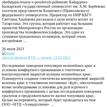
obedinjajut-resursy-v-peredovyh-polimerah/ Кабардино-
Балкарский государственный университет им. Х.М. Бербекова
посетили представители Казанского (Приволжского)
федерального университета. Проректор по НИР КБГУ
Светлана Хаширова рассказала о цели визита коллег из
Татарстана: Это группа, которая работает над большим
проектом Минпромторга России по организации
производства полифениленсульфида. Это один из
суперконструкционных полимеров, который очень
востребован …
26 июля 2023
Запуск проекта КУБ — начало 13.03.2023
Исследование поведения популяции нелинейных крыс в
условиях комфортного проживания и генетически
контролируемой закрытой колонии нелинейных крыс.
Планируется создание генетически контролируемой закрытой
колонии крыс в стеклянном питомнике «Куб», обеспеченной
всеми необходимыми условиями для долгосрочного
комфортного проживания, с целью исследования поведения
грызунов и продолжительности жизни популяции крыс.
Целью эксперимента, который будет проводиться на базе
ООО «НТЦ «Ахмадуллины» …