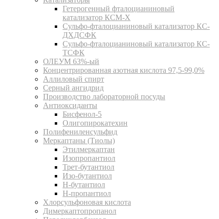
Гетерогенный фталоцианиновый
катализатор КСМ-Х
Сульфо-фталоцианиновый катализатор КС-
ДХДСФК
Сульфо-фталоцианиновый катализатор КС-
ТСФК
ОЛЕУМ 63%-ый
Концентрированная азотная кислота 97,5-99,0%
Аллиловый спирт
Серный ангидрид
Производство лабораторной посуды
Антиоксиданты
Бисфенол-5
Олигопирокатехин
Полифениленсульфид
Меркаптаны (Тиолы)
Этилмеркаптан
Изопропантиол
Трет-бутантиол
Изо-бутантиол
Н-бутантиол
Н-пропантиол
Хлорсульфоновая кислота
Димеркаптопропанол