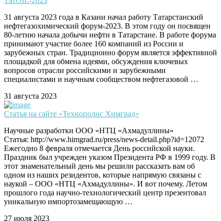
ТатOIL-2023
31 августа 2023 года в Казани начал работу Татарстанский
нефтегазохимический форум-2023. В этом году он посвящен
80-летию начала добычи нефти в Татарстане. В работе форума
принимают участие более 160 компаний из России и
зарубежных стран. Традиционно форум является эффективной
площадкой для обмена идеями, обсуждения ключевых
вопросов отрасли российскими и зарубежными
специалистами и научным сообществом нефтегазовой …
31 августа 2023
Статья на сайте «Технополис Химград»
Научные разработки ООО «НТЦ «Ахмадуллины»
Статья: http://www.himgrad.ru/press/news-detail.php?id=12072
Ежегодно 8 февраля отмечается День российской науки.
Праздник был учрежден указом Президента РФ в 1999 году. В
этот знаменательный день мы решили рассказать вам об
одном из наших резидентов, которые напрямую связаны с
наукой – ООО «НТЦ «Ахмадуллины». И вот почему. Летом
прошлого года научно-технологический центр презентовал
уникальную импортозамещающую …
27 июля 2023