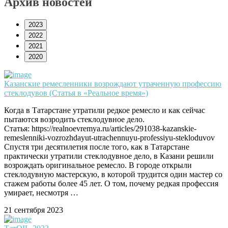
Архив новостей
2023
2022
2021
2020
Казанские ремесленники возрождают утраченную профессию
стеклодувов (Статья в «Реальное время»)
Когда в Татарстане утратили редкое ремесло и как сейчас
пытаются возродить стеклодувное дело.
Статья: https://realnoevremya.ru/articles/291038-kazanskie-
remeslenniki-vozrozhdayut-utrachennuyu-professiyu-stekloduvov
Спустя три десятилетия после того, как в Татарстане
практически утратили стеклодувное дело, в Казани решили
возрождать оригинальное ремесло. В городе открыли
стеклодувную мастерскую, в которой трудится один мастер со
стажем работы более 45 лет. О том, почему редкая профессия
умирает, несмотря …
21 сентября 2023