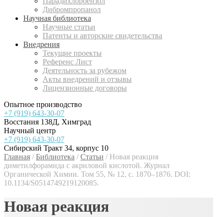
Парадихлорбензол
Дибромпропанол
Научная библиотека
Научные статьи
Патенты и авторские свидетельства
Внедрения
Текущие проекты
Референс Лист
Деятельность за рубежом
Акты внедрений и отзывы
Лицензионные договоры
Опытное производство
+7 (919) 643-30-07
Восстания 138Д, Химград
Научный центр
+7 (919) 643-30-07
Сибирский Тракт 34, корпус 10
Главная
/
Библиотека
/
Статьи
/
Новая реакция
диметилфорамида с акриловой кислотой. Журнал
Органической Химии. Том 55, № 12, с. 1870–1876. DOI:
10.1134/S0514749219120085.
Новая реакция