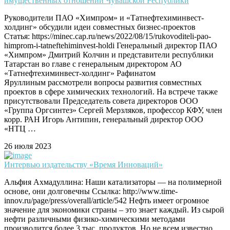
имущественных отношений Чувашской Республики
Руководители ПАО «Химпром» и «Татнефтехиминвест-
холдинг» обсудили идеи совместных бизнес-проектов
Статья: https://minec.cap.ru/news/2022/08/15/rukovoditeli-pao-
himprom-i-tatneftehiminvest-holdi Генеральный директор ПАО
«Химпром» Дмитрий Колчин и представители республики
Татарстан во главе с генеральным директором АО
«Татнефтехиминвест-холдинг» Рафинатом
Яруллиным рассмотрели вопросы развития совместных
проектов в сфере химических технологий. На встрече также
присутствовали Председатель совета директоров ООО
«Группа Оргсинтез» Сергей Мерзляков, профессор КФУ, член
корр. РАН Игорь Антипин, генеральный директор ООО
«НТЦ …
26 июля 2023
Интервью издательству «Время Инноваций»
Альфия Ахмадуллина: Наши катализаторы — на полимерной
основе, они долговечны Ссылка: http://www.time-
innov.ru/page/press/overall/article/542 Нефть имеет огромное
значение для экономики страны – это знает каждый. Из сырой
нефти различными физико-химическими методами
производится более 3 тыс. продуктов. Но не всем известно,