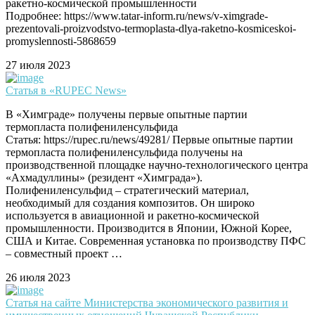
ракетно-космической промышленности
Подробнее: https://www.tatar-inform.ru/news/v-ximgrade-
prezentovali-proizvodstvo-termoplasta-dlya-raketno-kosmiceskoi-
promyslennosti-5868659
27 июля 2023
Статья в «RUPEC News»
В «Химграде» получены первые опытные партии
термопласта полифениленсульфида
Статья: https://rupec.ru/news/49281/ Первые опытные партии
термопласта полифениленсульфида получены на
производственной площадке научно-технологического центра
«Ахмадуллины» (резидент «Химграда»).
Полифениленсульфид – стратегический материал,
необходимый для создания композитов. Он широко
используется в авиационной и ракетно-космической
промышленности. Производится в Японии, Южной Корее,
США и Китае. Современная установка по производству ПФС
– совместный проект …
26 июля 2023
Статья на сайте Министерства экономического развития и