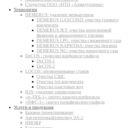
Структура ООО «НТЦ «Ахмадуллины»
Технологии
DEMERUS: удаление меркаптанов
DEMERUS GASCOND: очистка газового
конденсата
DEMERUS JET: очистка керосиновой
фракции и авиационного топлива
DEMERUS LPG: очистка сжиженного газа
DEMERUS NAPHTHA: очистка бензина
DEMERUS NG: очистка природного газа
DeCOS : гидролиз карбонилсульфида
DeCOS-1
DeCOS-2
LOCOS: обезвреживание стоков
Очистка СЩС
Очистка тех.конденсата
Очистка пластовых вод
H2S: удаление сероводорода
«п-ДХБ-1» синтез парадихлорбензола
«ПФС-1»: синтез полифениленсульфида
Услуги и продукция
Базовое проектирование
Аргентитовыйэлектрод ЭА-2
НИОКР
Катализаторы