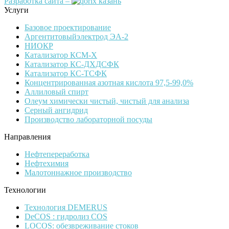
Разработка сайта –
Услуги
Базовое проектирование
Аргентитовыйэлектрод ЭА-2
НИОКР
Катализатор КСМ-Х
Катализатор КС-ДХДСФК
Катализатор КС-ТСФК
Концентрированная азотная кислота 97,5-99,0%
Аллиловый спирт
Олеум химически чистый, чистый для анализа
Серный ангидрид
Производство лабораторной посуды
Направления
Нефтепереработка
Нефтехимия
Малотоннажное производство
Технологии
Технология DEMERUS
DeCOS : гидролиз COS
LOCOS: обезвреживание стоков