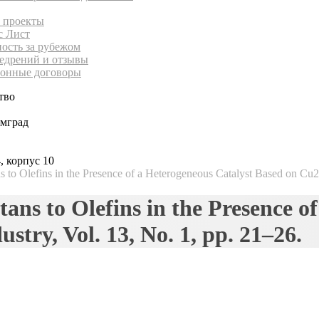
 проекты
с Лист
ность за рубежом
едрений и отзывы
онные договоры
тво
имград
, корпус 10
to Olefins in the Presence of a Heterogeneous Catalyst Based on Cu2O.
ns to Olefins in the Presence o
stry, Vol. 13, No. 1, pp. 21–26.