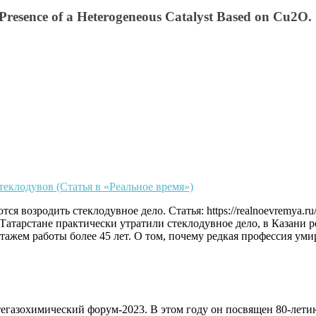
Presence of a Heterogeneous Catalyst Based on Cu2O. Ca
еклодувов (Статья в «Реальное время»)
я возродить стеклодувное дело. Статья: https://realnoevremya.ru/a
к в Татарстане практически утратили стеклодувное дело, в Казан
тажем работы более 45 лет. О том, почему редкая профессия уми
фтегазохимический форум-2023. В этом году он посвящен 80-лети