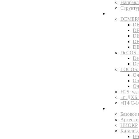
Направл
Структ
Технологии
DEMERUS
DE
DE
DE
DE
DE
DeCOS :
De
De
LOCOS: 
Оч
Оч
Оч
H2S: уд
«п-ДХБ-
«ПФС-1»
Услуги и про
Базовое
Аргенти
НИОКР
Катализ
Ге