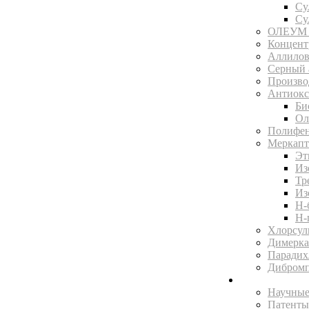
Су
Су
ОЛЕУМ 
Концентр
Аллилов
Серный 
Произво
Антиокс
Би
Ол
Полифен
Меркапт
Эт
Из
Тр
Из
Н-
Н-
Хлорсул
Димерка
Парадих
Дибромп
Научная библ
Научные
Патенты 