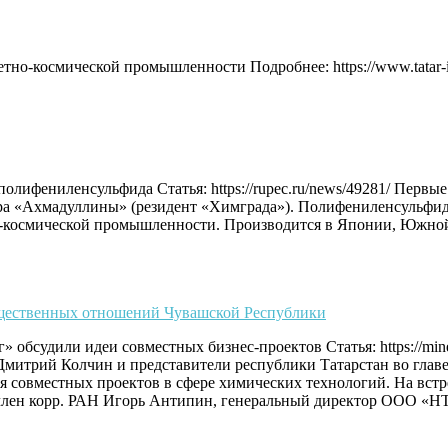
о-космической промышленности Подробнее: https://www.tatar-infor
лифениленсульфида Статья: https://rupec.ru/news/49281/ Перв
ра «Ахмадуллины» (резидент «Химграда»). Полифениленсульфид 
о-космической промышленности. Производится в Японии, Южной
мущественных отношений Чувашской Республики
удили идеи совместных бизнес-проектов Статья: https://minec.c
 Дмитрий Колчин и представители республики Татарстан во гла
совместных проектов в сфере химических технологий. На встре
 член корр. РАН Игорь Антипин, генеральный директор ООО «