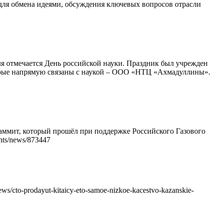
для обмена идеями, обсуждения ключевых вопросов отрасли
ля отмечается День российской науки. Праздник был учрежден
оторые напрямую связаны с наукой – ООО «НТЦ «Ахмадуллины».
аммит, который прошёл при поддержке Российского Газового
nts/news/873447
/cto-prodayut-kitaicy-eto-samoe-nizkoe-kacestvo-kazanskie-