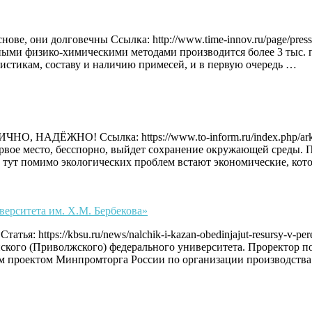
, они долговечны Ссылка: http://www.time-innov.ru/page/press/o
ыми физико-химическими методами производится более 3 тыс. пр
ристикам, составу и наличию примесей, и в первую очередь …
О! Ссылка: https://www.to-inform.ru/index.php/arkhiv/item
вое место, бесспорно, выйдет сохранение окружающей среды. Пр
то тут помимо экологических проблем встают экономические, ко
верситета им. Х.М. Бербекова»
ья: https://kbsu.ru/news/nalchik-i-kazan-obedinjajut-resursy-v-
нского (Приволжского) федерального университета. Проректор 
ьшим проектом Минпромторга России по организации производст