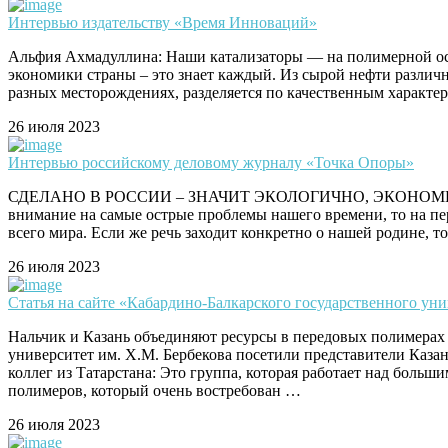
Интервью издательству «Время Инноваций»
Альфия Ахмадуллина: Наши катализаторы — на полимерной основе
экономики страны – это знает каждый. Из сырой нефти различн
разных месторождениях, разделяется по качественным характе
26 июля 2023
Интервью российскому деловому журналу «Точка Опоры»
СДЕЛАНО В РОССИИ – ЗНАЧИТ ЭКОЛОГИЧНО, ЭКОНОМИЧНО, НАДЁЖН
внимание на самые острые проблемы нашего времени, то на пер
всего мира. Если же речь заходит конкретно о нашей родине, 
26 июля 2023
Статья на сайте «Кабардино-Балкарского государственного уни
Нальчик и Казань объединяют ресурсы в передовых полимерах Стат
университет им. Х.М. Бербекова посетили представители Каза
коллег из Татарстана: Это группа, которая работает над бол
полимеров, который очень востребован …
26 июля 2023