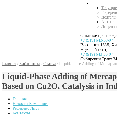
Внедрения
Текущие
Референ
Деятель
Акты вн
Лицензи
Опытное производс
+7 (919) 643-30-07
Восстания 138Д, Х
Научный центр
+7 (919) 643-30-07
Сибирский Тракт 34
Главная
/
Библиотека
/
Статьи
/
Liquid-Phase Adding of Mercaptans 
Liquid-Phase Adding of Mercapta
Based on Cu2O. Catalysis in Indu
Главная
Новости Компании
Референс Лист
Контакты