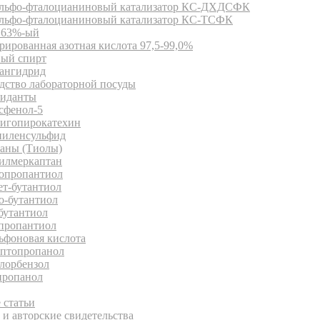
льфо-фталоцианиновый катализатор КС-ДХДСФК
льфо-фталоцианиновый катализатор КС-ТСФК
63%-ый
ированная азотная кислота 97,5-99,0%
ый спирт
ангидрид
дство лабораторной посуды
иданты
сфенол-5
игопирокатехин
иленсульфид
аны (Тиолы)
илмеркаптан
опропантиол
ет-бутантиол
о-бутантиол
бутантиол
пропантиол
ьфоновая кислота
птопропанол
лорбензол
ропанол
иотека
 статьи
и авторские свидетельства