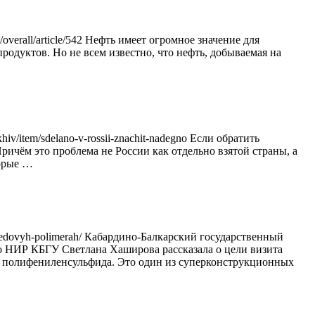
verall/article/542 Нефть имеет огромное значение для
одуктов. Но не всем известно, что нефть, добываемая на
/sdelano-v-rossii-znachit-nadegno Если обратить
ичём это проблема не России как отдельно взятой страны, а
торые …
peredovyh-polimerah/ Кабардино-Балкарский государственный
по НИР КБГУ Светлана Хаширова рассказала о цели визита
ва полифениленсульфида. Это один из суперконструкционных