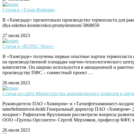
Статья в «Татар Информ»
В «Химграде» презентовали производство термопласта для ракетн
dlya-raketno-kosmiceskoi-promyslennosti-5868659
27 июля 2023
Статья в «RUPEC News»
В «Химграде» получены первые опытные партии термопласта по
на производственной площадке научно-технологического цент
композитов. Он широко используется в авиационной и ракетн
производству ПФС – совместный проект …
26 июля 2023
Статья на сайте Министерства экономического развития и и
Руководители ПАО «Химпром» и «Татнефтехиминвест-холдинг» обс
tatneftehiminvest-holdi Генеральный директор ПАО «Химпром»
холдинг» Рафинатом Яруллиным рассмотрели вопросы развития 
ООО «Группа Оргсинтез» Сергей Мерзляков, профессор КФУ,
26 июля 2023