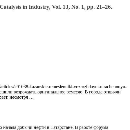
talysis in Industry, Vol. 13, No. 1, pp. 21–26.
rticles/291038-kazanskie-remeslenniki-vozrozhdayut-utrachennuyu-
и решили возрождать оригинальное ремесло. В городе открыли
рает, несмотря …
ю начала добычи нефти в Татарстане. В работе форума