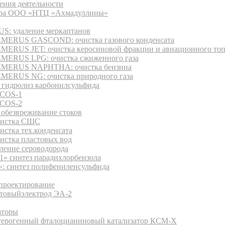
ения деятельности
ура ООО «НТЦ «Ахмадуллины»
: удаление меркаптанов
MERUS GASCOND: очистка газового конденсата
MERUS JET: очистка керосиновой фракции и авиационного то
MERUS LPG: очистка сжиженного газа
MERUS NAPHTHA: очистка бензина
MERUS NG: очистка природного газа
 гидролиз карбонилсульфида
COS-1
COS-2
обезвреживание стоков
истка СЩС
истка тех.конденсата
истка пластовых вод
аление сероводорода
1» синтез парадихлорбензола
: синтез полифениленсульфида
дукция
 проектирование
товыйэлектрод ЭА-2
аторы
терогенный фталоцианиновый катализатор КСМ-Х