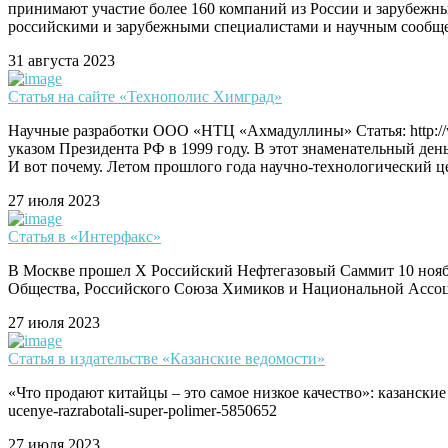
принимают участие более 160 компаний из России и зарубежн
российскими и зарубежными специалистами и научным сообщ
31 августа 2023
Статья на сайте «Технополис Химград»
Научные разработки ООО «НТЦ «Ахмадуллины» Статья: http://ww
указом Президента РФ в 1999 году. В этот знаменательный де
И вот почему. Летом прошлого года научно-технологический
27 июля 2023
Статья в «Интерфакс»
В Москве прошел X Российский Нефтегазовый Саммит 10 ноябр
Общества, Российского Союза Химиков и Национальной Ассоциац
27 июля 2023
Статья в издательстве «Казанские ведомости»
«Что продают китайцы – это самое низкое качество»: казанские у
ucenye-razrabotali-super-polimer-5850652
27 июля 2023