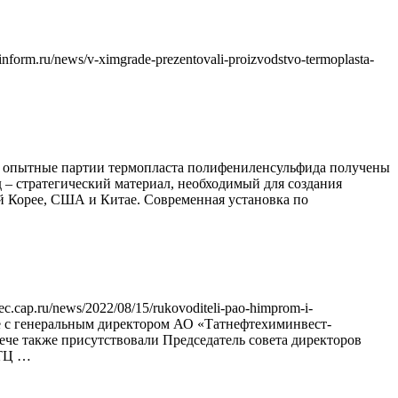
m.ru/news/v-ximgrade-prezentovali-proizvodstvo-termoplasta-
ые опытные партии термопласта полифениленсульфида получены
– стратегический материал, необходимый для создания
 Корее, США и Китае. Современная установка по
ap.ru/news/2022/08/15/rukovoditeli-pao-himprom-i-
ве с генеральным директором АО «Татнефтехиминвест-
че также присутствовали Председатель совета директоров
НТЦ …