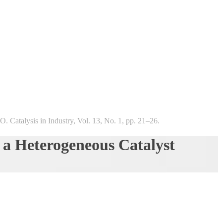
 Catalysis in Industry, Vol. 13, No. 1, pp. 21–26.
f a Heterogeneous Catalyst