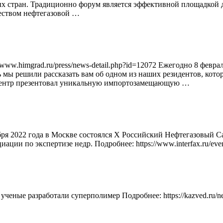
ых стран. Традиционно форум является эффективной площадкой 
еством нефтегазовой …
w.himgrad.ru/press/news-detail.php?id=12072 Ежегодно 8 февра
нь мы решили рассказать вам об одном из наших резидентов, к
 центр презентовал уникальную импортозамещающую …
я 2022 года в Москве состоялся X Российский Нефтегазовый С
ии по экспертизе недр. Подробнее: https://www.interfax.ru/eve
ченые разработали суперполимер Подробнее: https://kazved.ru/news