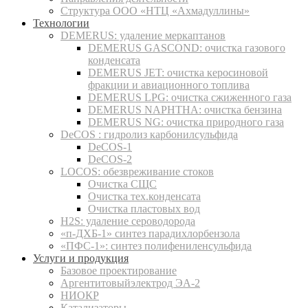
Структура ООО «НТЦ «Ахмадуллины»
Технологии
DEMERUS: удаление меркаптанов
DEMERUS GASCOND: очистка газового
конденсата
DEMERUS JET: очистка керосиновой
фракции и авиационного топлива
DEMERUS LPG: очистка сжиженного газа
DEMERUS NAPHTHA: очистка бензина
DEMERUS NG: очистка природного газа
DeCOS : гидролиз карбонилсульфида
DeCOS-1
DeCOS-2
LOCOS: обезвреживание стоков
Очистка СЩС
Очистка тех.конденсата
Очистка пластовых вод
H2S: удаление сероводорода
«п-ДХБ-1» синтез парадихлорбензола
«ПФС-1»: синтез полифениленсульфида
Услуги и продукция
Базовое проектирование
Аргентитовыйэлектрод ЭА-2
НИОКР
Катализаторы