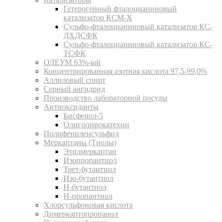
Гетерогенный фталоцианиновый
катализатор КСМ-Х
Сульфо-фталоцианиновый катализатор КС-
ДХДСФК
Сульфо-фталоцианиновый катализатор КС-
ТСФК
ОЛЕУМ 63%-ый
Концентрированная азотная кислота 97,5-99,0%
Аллиловый спирт
Серный ангидрид
Производство лабораторной посуды
Антиоксиданты
Бисфенол-5
Олигопирокатехин
Полифениленсульфид
Меркаптаны (Тиолы)
Этилмеркаптан
Изопропантиол
Трет-бутантиол
Изо-бутантиол
Н-бутантиол
Н-пропантиол
Хлорсульфоновая кислота
Димеркаптопропанол