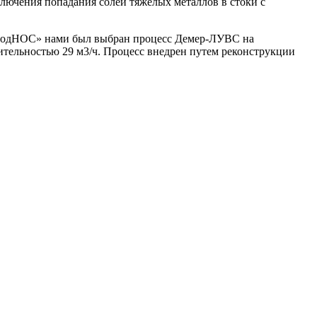
лючения попадания солей тяжелых металлов в стоки с
родНОС» нами был выбран процесс Демер-ЛУВС на
тельностью 29 м3/ч. Процесс внедрен путем реконструкции