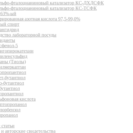
льфо-фталоцианиновый катализатор КС-ДХДСФК
льфо-фталоцианиновый катализатор КС-ТСФК
63%-ый
ированная азотная кислота 97,5-99,0%
ый спирт
ангидрид
дство лабораторной посуды
иданты
сфенол-5
игопирокатехин
иленсульфид
аны (Тиолы)
илмеркаптан
опропантиол
ет-бутантиол
о-бутантиол
бутантиол
пропантиол
ьфоновая кислота
птопропанол
лорбензол
ропанол
иотека
 статьи
и авторские свидетельства