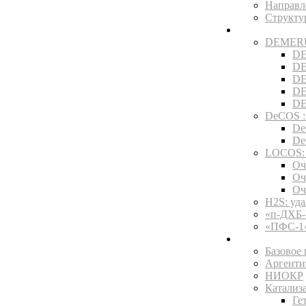
Направл
Структ
Технологии
DEMERUS
DE
DE
DE
DE
DE
DeCOS :
De
De
LOCOS: 
Оч
Оч
Оч
H2S: уд
«п-ДХБ-
«ПФС-1»
Услуги и про
Базовое
Аргенти
НИОКР
Катализ
Ге