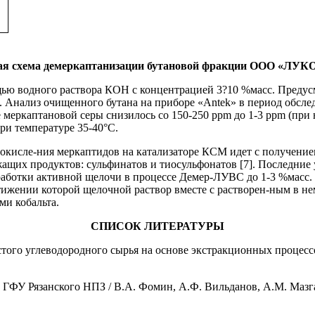
ая схема демеркаптанизации бутановой фракции ООО «Л
щью водного раствора КОН c концентрацией 3?10 %масc. Предусм
ч. Анализ очищенного бутана на приборе «Аntek» в период обследо
 меркаптановой серы снизилось со 150-250 ppm до 1-3 ppm (при
ри температуре 35-40°С.
кисле-ния меркаптидов на катализаторе КСМ идет с получением,
жащих продуктов: сульфинатов и тиосульфонатов [7]. Последни
тработки активной щелочи в процессе Демер-ЛУВС до 1-3 %масс
стижении которой щелочной раствор вместе с растворен-ным в н
ми кобальта.
СПИСОК ЛИТЕРАТУРЫ
ого углеводородного сырья на основе экстракционных процессов:
ГФУ Рязанского НПЗ / В.А. Фомин, А.Ф. Вильданов, А.М. Мазгар