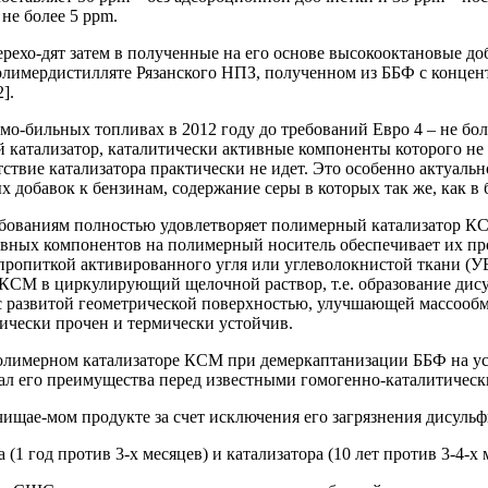
не более 5 ррm.
ерехо-дят затем в полученные на его основе высокооктановые д
олимердистилляте Рязанского НПЗ, полученном из ББФ с концен
].
мо-бильных топливах в 2012 году до требований Евро 4 – не бо
 катализатор, каталитически активные компоненты которого не 
утствие катализатора практически не идет. Это особенно актуал
добавок к бензинам, содержание серы в которых так же, как в 
бованиям полностью удовлетворяет полимерный катализатор КС
вных компонентов на полимерный носитель обеспечивает их проч
пропиткой активированного угля или углеволокнистой ткани (
 КСМ в циркулирующий щелочной раствор, т.е. образование дис
с развитой геометрической поверхностью, улучшающей массооб
нически прочен и термически устойчив.
лимерном катализаторе КСМ при демеркаптанизации ББФ на уст
ал его преимущества перед известными гомогенно-каталитическ
очищае-мом продукте за счет исключения его загрязнения дисуль
1 год против 3-х месяцев) и катализатора (10 лет против 3-4-х 