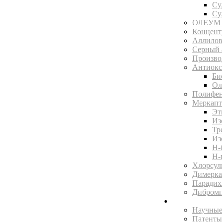
Су
Су
ОЛЕУМ 
Концентр
Аллилов
Серный 
Произво
Антиокс
Би
Ол
Полифен
Меркапт
Эт
Из
Тр
Из
Н-
Н-
Хлорсул
Димерка
Парадих
Дибромп
Научная библ
Научные
Патенты 