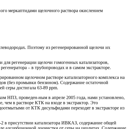
ного меркаптидами щелочного раствора окислением
глеводородах. Поэтому из регенерированной щелочи их
ии для регенерации щелочи гомогенных катализаторов,
егенератора – в трубопроводах и в самом экстракторе.
ерированном щелочном растворе катализаторного комплекса на
фидов (без промывки бензином). Содержание остаточной
ей серы достигала 63-89 ррm.
м НПЗ, проведен-ным в апреле 2005 года, нами установлено,
 чем в растворе КТК на входе в экстрактор. Это
едоотмытыми от КТК дисульфидами переходят в экстракторе из
Д-2 в присутствии катализатора ИВКАЗ, содержание общей
сле адсорбционной доочистки от серы на цеолитах. Содержание