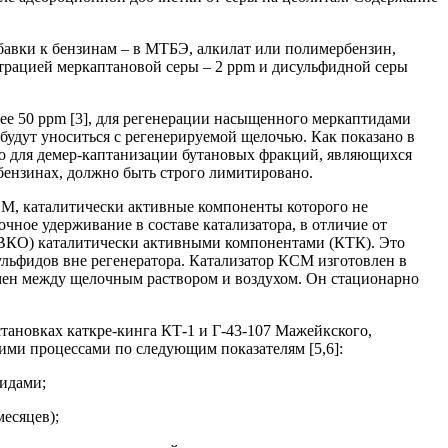
обавки к бензинам – в МТБЭ, алкилат или полимербензин,
трацией меркаптановой серы – 2 ррm и дисульфидной серы
лее 50 ррm [3], для регенерации насыщенного меркаптидами
будут уноситься с регенерируемой щелочью. Как показано в
ьно для демер-каптанизации бутановых фракций, являющихся
бензинах, должно быть строго лимитировано.
М, каталитически активные компоненты которого не
ное удерживание в составе катализатора, в отличие от
УВКО) каталитически активными компонентами (КТК). Это
ульфидов вне регенератора. Катализатор КСМ изготовлен в
мен между щелочным раствором и воздухом. Он стационарно
ановках каткре-кинга КТ-1 и Г-43-107 Мажейкского,
ими процессами по следующим показателям [5,6]:
фидами;
месяцев);