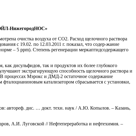
УКОЙЛ-НижегородНОС»
отрена очистка воздуха от СО2. Расход щелочного раствора
вания с 19.02. по 12.03.2011 г. показал, что содер-жание
 норме – 5 ррm). Степень регенерации меркаптидсодержащего
 как дисульфидов, так и продуктов их более глубокого
е улучшают экстрагирующую способность щелочного раствора и
. В процессах Мэрокс и ДМД-2 остаточное содержание
ем фталоцианиновым катализатором сбрасывается с установки,
 автореф. дис. … докт. техн. наук / А.Ю. Копылов. – Казань,
ов, А.И. Луговской // Нефтепереработка и нефтехимия. –