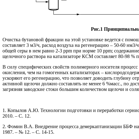
Рис.1 Принципиальн
Очистка бутановой фракции на этой установке ведется с помо
составляет 3 м3/ч, расход воздуха на регенерацию – 50-60 нм3/
общей серы в нем равно 2-3 ррm при норме 10 ppm; содержание
щелочного раствора на катализаторе КСМ составляет 80-98 % п
В силу специфических свойств полимерного носителя процесс о
окисления, чем на гомогенных катализаторах – кислородсодер
ускоряют его регенерацию, что позволяет доводить глубину о
активной щелочи должно составлять не менее 6 %масс., по до
загрязняя заводские стоки большим количеством щелочи и соля
1. Копылов А.Ю. Технологии подготовки и переработки сернист
2010. – С. 12.
2. Фомин В.А. Внедрение процесса демеркаптанизации ББФ на 
1987. – № 12. – С. 14-15.