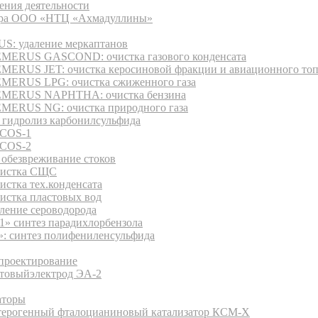
ения деятельности
ура ООО «НТЦ «Ахмадуллины»
: удаление меркаптанов
MERUS GASCOND: очистка газового конденсата
MERUS JET: очистка керосиновой фракции и авиационного то
MERUS LPG: очистка сжиженного газа
MERUS NAPHTHA: очистка бензина
MERUS NG: очистка природного газа
 гидролиз карбонилсульфида
COS-1
COS-2
обезвреживание стоков
истка СЩС
истка тех.конденсата
истка пластовых вод
аление сероводорода
1» синтез парадихлорбензола
: синтез полифениленсульфида
дукция
 проектирование
товыйэлектрод ЭА-2
аторы
терогенный фталоцианиновый катализатор КСМ-Х