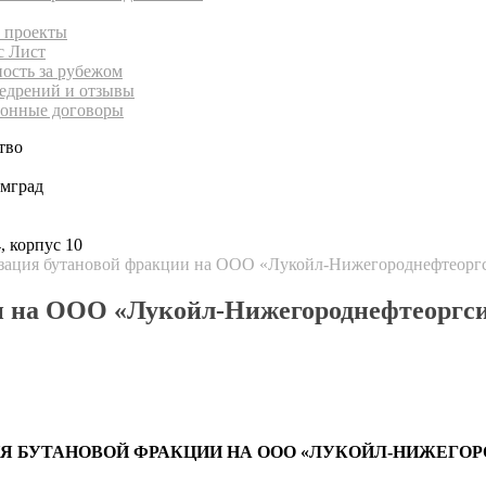
 проекты
с Лист
ность за рубежом
едрений и отзывы
онные договоры
тво
имград
, корпус 10
ация бутановой фракции на ООО «Лукойл-Нижегороднефтеорг
и на ООО «Лукойл-Нижегороднефтеоргси
Я БУТАНОВОЙ ФРАКЦИИ НА ООО «ЛУКОЙЛ-НИЖЕГОР