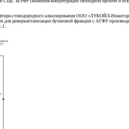
ти СЩС за счет снижения концентрации свободной щелочи и иск
ки фтори-стоводородного алкилирования ООО «ЛУКОЙЛ-Нижего
щен для демеркаптанизации бутановой фракции с АГФУ производи
.1.