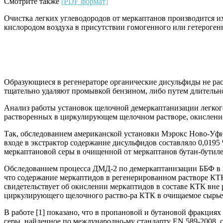
Смотрите также
[PDF формат]
Очистка легких углеводородов от меркаптанов производится 
кислородом воздуха в присутствии гомогенного или гетерогенн
Образующиеся в регенераторе органические дисульфиды не рас
тщательно удаляют промывкой бензином, либо путем длительно
Анализ работы установок щелочной демеркаптанизации легкого
растворенных в циркулирующем щелочном растворе, окисление 
Так, обследованием американской установки Мэрокс Ново-Уфим
входе в экстрактор содержание дисульфидов составляло 0,0195 
меркаптановой серы в очищенной от меркаптанов бутан-бутиле
Обследованием процесса ДМД-2 по демеркаптанизации ББФ в п
что содержание меркаптидов в регенерированном растворе КТК 
свидетельствует об окислении меркаптидов в составе КТК вне
циркулирующего щелочного раство-ра КТК в очищаемое сырье
В работе [1] показано, что в пропановой и бутановой фракци
серы, найденное по международно-му стандарту EN 589-2008, с