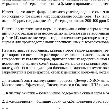
меркаптановой серы в очищенном бутане и пропане составляет 
Известно, что дисульфиды из легкого углеводородного сырья п
многократно повышая в них содер-жание общей серы. Так, в п
около 20 ррm, содержание общей серы достигало 200-400 ррm [2
В связи с ужесточением норм на содержание общей серы в авто
щелочного экстрагента необхо-димо использовать гетерогенный
работе [4], окисление меркаптидов в щелочном растворе в отс
сырьем для производства вышеперечисленных высокооктановых 
Из известных гетерогенных катализаторов вышеуказанным тре
растворимы в щелочном растворе, а технология нанесения акти
гетерогенных катализаторов, приготовленных адсорбционной 
исключает попадание солей тяжелых металлов из катализатора
виде удобных в эксплуатации блочных насадочных элементов 
закрепляется в регенераторе, стоек к действию щело-чей, меха
Длительный опыт эксплуатации процесса «Демер-ЛУВС» на по
Московского, Уфимского, Лисичанско-го и Омского НПЗ показ
1. Качеству очистки – более низкое содержание общей серы в 
2. Экономичности – большие сроки службы щелочного раствора (