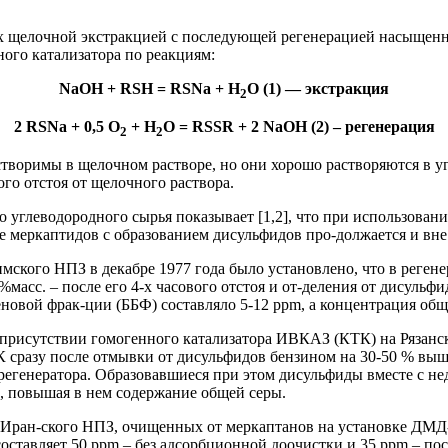
их щелочной экстракцией с последующей регенерацией насыщен
ого катализатора по реакциям:
NaOH + RSH = RSNa + H
O (1) — экстракция
2
2 RSNa + 0,5 O
+ H
O = RSSR + 2 NaOH (2) – регенерация
2
2
творимы в щелочном растворе, но они хорошо растворяются в у
го отстоя от щелочного раствора.
 углеводородного сырья показывает [1,2], что при использован
меркаптидов с образованием дисульфидов про-должается и вне р
ского НПЗ в декабре 1977 года было установлено, что в реген
%масс. – после его 4-х часового отстоя и от-деления от дисуль
новой фрак-ции (ББФ) составляло 5-12 ррm, а концентрация общ
рисутствии гомогенного катализатора ИВКАЗ (КТК) на Рязанско
сразу после отмывки от дисульфидов бензином на 30-50 % выше,
 регенератора. Образовавшиеся при этом дисульфиды вместе с н
, повышая в нем содержание общей серы.
ях Иран-ского НПЗ, очищенных от меркаптанов на установке ДМ
оставляет 50 ррm – без адсорбционной доочистки и 35 ррm – по