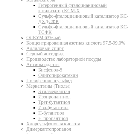
Гетерогенный фталоцианиновый
катализатор КСМ-Х
Сульфо-фталоцианиновый катализатор КС-
ДХДСФК
Сульфо-фталоцианиновый катализатор КС-
ТСФК
ОЛЕУМ 63%-ый
Концентрированная азотная кислота 97,5-99,0%
Аллиловый спирт
Серный ангидрид
Производство лабораторной посуды
Антиоксиданты
Бисфенол-5
Олигопирокатехин
Полифениленсульфид
Меркаптаны (Тиолы)
Этилмеркаптан
Изопропантиол
Трет-бутантиол
Изо-бутантиол
Н-бутантиол
Н-пропантиол
Хлорсульфоновая кислота
Димеркаптопропанол