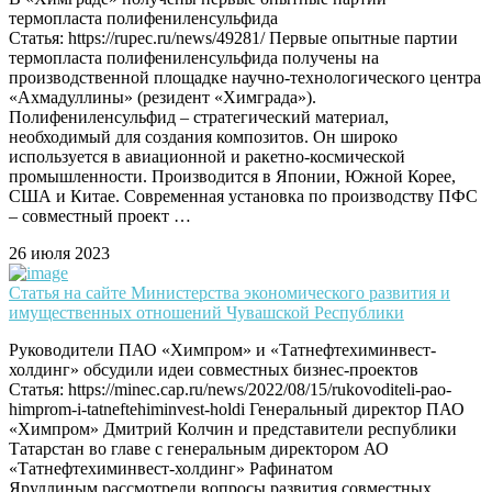
термопласта полифениленсульфида
Статья: https://rupec.ru/news/49281/ Первые опытные партии
термопласта полифениленсульфида получены на
производственной площадке научно-технологического центра
«Ахмадуллины» (резидент «Химграда»).
Полифениленсульфид – стратегический материал,
необходимый для создания композитов. Он широко
используется в авиационной и ракетно-космической
промышленности. Производится в Японии, Южной Корее,
США и Китае. Современная установка по производству ПФС
– совместный проект …
26 июля 2023
Статья на сайте Министерства экономического развития и
имущественных отношений Чувашской Республики
Руководители ПАО «Химпром» и «Татнефтехиминвест-
холдинг» обсудили идеи совместных бизнес-проектов
Статья: https://minec.cap.ru/news/2022/08/15/rukovoditeli-pao-
himprom-i-tatneftehiminvest-holdi Генеральный директор ПАО
«Химпром» Дмитрий Колчин и представители республики
Татарстан во главе с генеральным директором АО
«Татнефтехиминвест-холдинг» Рафинатом
Яруллиным рассмотрели вопросы развития совместных