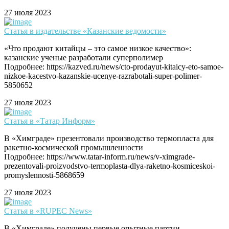
27 июля 2023
Статья в издательстве «Казанские ведомости»
«Что продают китайцы – это самое низкое качество»:
казанские ученые разработали суперполимер
Подробнее: https://kazved.ru/news/cto-prodayut-kitaicy-eto-samoe-
nizkoe-kacestvo-kazanskie-ucenye-razrabotali-super-polimer-
5850652
27 июля 2023
Статья в «Татар Информ»
В «Химграде» презентовали производство термопласта для
ракетно-космической промышленности
Подробнее: https://www.tatar-inform.ru/news/v-ximgrade-
prezentovali-proizvodstvo-termoplasta-dlya-raketno-kosmiceskoi-
promyslennosti-5868659
27 июля 2023
Статья в «RUPEC News»
В «Химграде» получены первые опытные партии