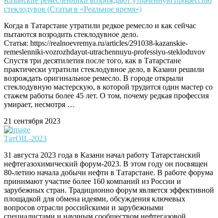
Казанские ремесленники возрождают утраченную профессию
стеклодувов (Статья в «Реальное время»)
Когда в Татарстане утратили редкое ремесло и как сейчас
пытаются возродить стеклодувное дело.
Статья: https://realnoevremya.ru/articles/291038-kazanskie-
remeslenniki-vozrozhdayut-utrachennuyu-professiyu-stekloduvov
Спустя три десятилетия после того, как в Татарстане
практически утратили стеклодувное дело, в Казани решили
возрождать оригинальное ремесло. В городе открыли
стеклодувную мастерскую, в которой трудится один мастер со
стажем работы более 45 лет. О том, почему редкая профессия
умирает, несмотря …
21 сентября 2023
ТатOIL-2023
31 августа 2023 года в Казани начал работу Татарстанский
нефтегазохимический форум-2023. В этом году он посвящен
80-летию начала добычи нефти в Татарстане. В работе форума
принимают участие более 160 компаний из России и
зарубежных стран. Традиционно форум является эффективной
площадкой для обмена идеями, обсуждения ключевых
вопросов отрасли российскими и зарубежными
специалистами и научным сообществом нефтегазовой …