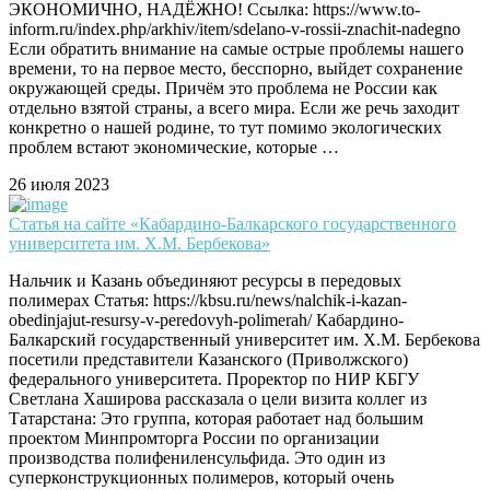
ЭКОНОМИЧНО, НАДЁЖНО! Ссылка: https://www.to-
inform.ru/index.php/arkhiv/item/sdelano-v-rossii-znachit-nadegno
Если обратить внимание на самые острые проблемы нашего
времени, то на первое место, бесспорно, выйдет сохранение
окружающей среды. Причём это проблема не России как
отдельно взятой страны, а всего мира. Если же речь заходит
конкретно о нашей родине, то тут помимо экологических
проблем встают экономические, которые …
26 июля 2023
Статья на сайте «Кабардино-Балкарского государственного
университета им. Х.М. Бербекова»
Нальчик и Казань объединяют ресурсы в передовых
полимерах Статья: https://kbsu.ru/news/nalchik-i-kazan-
obedinjajut-resursy-v-peredovyh-polimerah/ Кабардино-
Балкарский государственный университет им. Х.М. Бербекова
посетили представители Казанского (Приволжского)
федерального университета. Проректор по НИР КБГУ
Светлана Хаширова рассказала о цели визита коллег из
Татарстана: Это группа, которая работает над большим
проектом Минпромторга России по организации
производства полифениленсульфида. Это один из
суперконструкционных полимеров, который очень