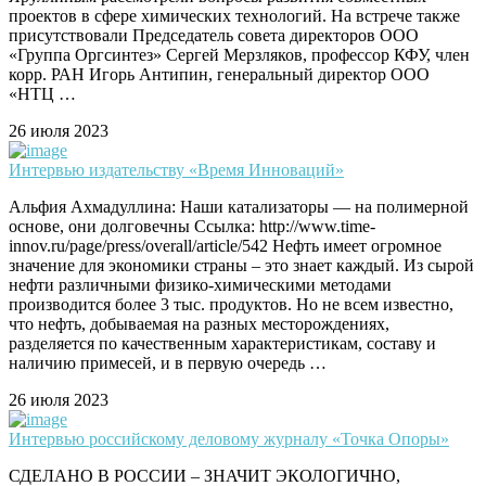
проектов в сфере химических технологий. На встрече также
присутствовали Председатель совета директоров ООО
«Группа Оргсинтез» Сергей Мерзляков, профессор КФУ, член
корр. РАН Игорь Антипин, генеральный директор ООО
«НТЦ …
26 июля 2023
Интервью издательству «Время Инноваций»
Альфия Ахмадуллина: Наши катализаторы — на полимерной
основе, они долговечны Ссылка: http://www.time-
innov.ru/page/press/overall/article/542 Нефть имеет огромное
значение для экономики страны – это знает каждый. Из сырой
нефти различными физико-химическими методами
производится более 3 тыс. продуктов. Но не всем известно,
что нефть, добываемая на разных месторождениях,
разделяется по качественным характеристикам, составу и
наличию примесей, и в первую очередь …
26 июля 2023
Интервью российскому деловому журналу «Точка Опоры»
СДЕЛАНО В РОССИИ – ЗНАЧИТ ЭКОЛОГИЧНО,