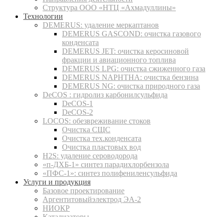
Структура ООО «НТЦ «Ахмадуллины»
Технологии
DEMERUS: удаление меркаптанов
DEMERUS GASCOND: очистка газового
конденсата
DEMERUS JET: очистка керосиновой
фракции и авиационного топлива
DEMERUS LPG: очистка сжиженного газа
DEMERUS NAPHTHA: очистка бензина
DEMERUS NG: очистка природного газа
DeCOS : гидролиз карбонилсульфида
DeCOS-1
DeCOS-2
LOCOS: обезвреживание стоков
Очистка СЩС
Очистка тех.конденсата
Очистка пластовых вод
H2S: удаление сероводорода
«п-ДХБ-1» синтез парадихлорбензола
«ПФС-1»: синтез полифениленсульфида
Услуги и продукция
Базовое проектирование
Аргентитовыйэлектрод ЭА-2
НИОКР
Катализаторы