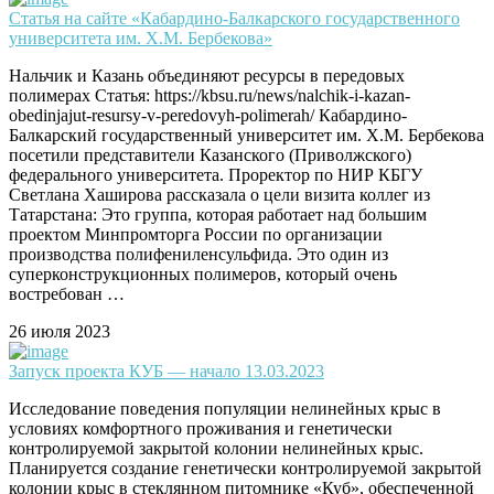
Статья на сайте «Кабардино-Балкарского государственного
университета им. Х.М. Бербекова»
Нальчик и Казань объединяют ресурсы в передовых
полимерах Статья: https://kbsu.ru/news/nalchik-i-kazan-
obedinjajut-resursy-v-peredovyh-polimerah/ Кабардино-
Балкарский государственный университет им. Х.М. Бербекова
посетили представители Казанского (Приволжского)
федерального университета. Проректор по НИР КБГУ
Светлана Хаширова рассказала о цели визита коллег из
Татарстана: Это группа, которая работает над большим
проектом Минпромторга России по организации
производства полифениленсульфида. Это один из
суперконструкционных полимеров, который очень
востребован …
26 июля 2023
Запуск проекта КУБ — начало 13.03.2023
Исследование поведения популяции нелинейных крыс в
условиях комфортного проживания и генетически
контролируемой закрытой колонии нелинейных крыс.
Планируется создание генетически контролируемой закрытой
колонии крыс в стеклянном питомнике «Куб», обеспеченной