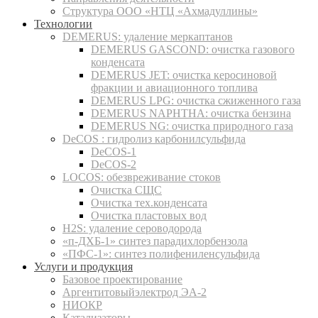
Структура ООО «НТЦ «Ахмадуллины»
Технологии
DEMERUS: удаление меркаптанов
DEMERUS GASCOND: очистка газового
конденсата
DEMERUS JET: очистка керосиновой
фракции и авиационного топлива
DEMERUS LPG: очистка сжиженного газа
DEMERUS NAPHTHA: очистка бензина
DEMERUS NG: очистка природного газа
DeCOS : гидролиз карбонилсульфида
DeCOS-1
DeCOS-2
LOCOS: обезвреживание стоков
Очистка СЩС
Очистка тех.конденсата
Очистка пластовых вод
H2S: удаление сероводорода
«п-ДХБ-1» синтез парадихлорбензола
«ПФС-1»: синтез полифениленсульфида
Услуги и продукция
Базовое проектирование
Аргентитовыйэлектрод ЭА-2
НИОКР
Катализаторы