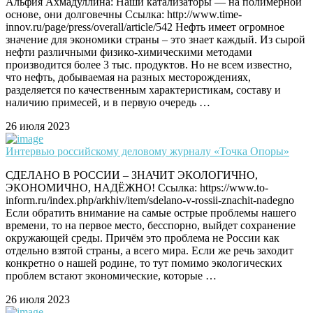
Альфия Ахмадуллина: Наши катализаторы — на полимерной
основе, они долговечны Ссылка: http://www.time-
innov.ru/page/press/overall/article/542 Нефть имеет огромное
значение для экономики страны – это знает каждый. Из сырой
нефти различными физико-химическими методами
производится более 3 тыс. продуктов. Но не всем известно,
что нефть, добываемая на разных месторождениях,
разделяется по качественным характеристикам, составу и
наличию примесей, и в первую очередь …
26 июля 2023
Интервью российскому деловому журналу «Точка Опоры»
СДЕЛАНО В РОССИИ – ЗНАЧИТ ЭКОЛОГИЧНО,
ЭКОНОМИЧНО, НАДЁЖНО! Ссылка: https://www.to-
inform.ru/index.php/arkhiv/item/sdelano-v-rossii-znachit-nadegno
Если обратить внимание на самые острые проблемы нашего
времени, то на первое место, бесспорно, выйдет сохранение
окружающей среды. Причём это проблема не России как
отдельно взятой страны, а всего мира. Если же речь заходит
конкретно о нашей родине, то тут помимо экологических
проблем встают экономические, которые …
26 июля 2023