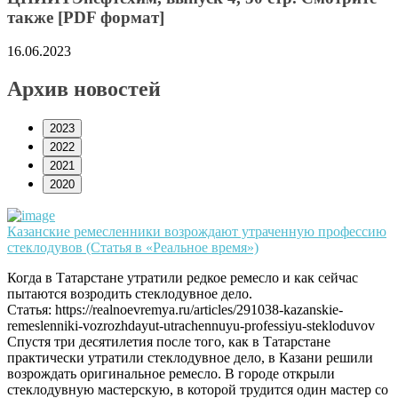
также [PDF формат]
16.06.2023
Архив новостей
2023
2022
2021
2020
Казанские ремесленники возрождают утраченную профессию
стеклодувов (Статья в «Реальное время»)
Когда в Татарстане утратили редкое ремесло и как сейчас
пытаются возродить стеклодувное дело.
Статья: https://realnoevremya.ru/articles/291038-kazanskie-
remeslenniki-vozrozhdayut-utrachennuyu-professiyu-stekloduvov
Спустя три десятилетия после того, как в Татарстане
практически утратили стеклодувное дело, в Казани решили
возрождать оригинальное ремесло. В городе открыли
стеклодувную мастерскую, в которой трудится один мастер со