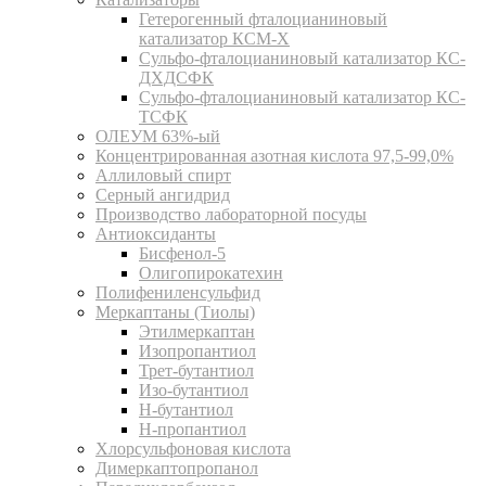
Гетерогенный фталоцианиновый
катализатор КСМ-Х
Сульфо-фталоцианиновый катализатор КС-
ДХДСФК
Сульфо-фталоцианиновый катализатор КС-
ТСФК
ОЛЕУМ 63%-ый
Концентрированная азотная кислота 97,5-99,0%
Аллиловый спирт
Серный ангидрид
Производство лабораторной посуды
Антиоксиданты
Бисфенол-5
Олигопирокатехин
Полифениленсульфид
Меркаптаны (Тиолы)
Этилмеркаптан
Изопропантиол
Трет-бутантиол
Изо-бутантиол
Н-бутантиол
Н-пропантиол
Хлорсульфоновая кислота
Димеркаптопропанол