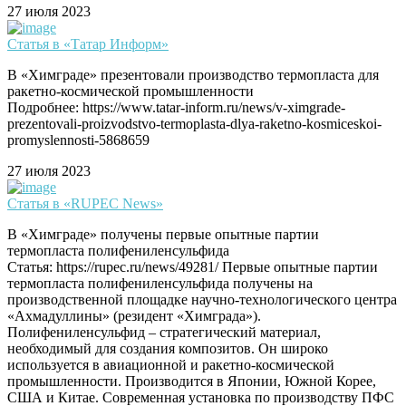
27 июля 2023
Статья в «Татар Информ»
В «Химграде» презентовали производство термопласта для
ракетно-космической промышленности
Подробнее: https://www.tatar-inform.ru/news/v-ximgrade-
prezentovali-proizvodstvo-termoplasta-dlya-raketno-kosmiceskoi-
promyslennosti-5868659
27 июля 2023
Статья в «RUPEC News»
В «Химграде» получены первые опытные партии
термопласта полифениленсульфида
Статья: https://rupec.ru/news/49281/ Первые опытные партии
термопласта полифениленсульфида получены на
производственной площадке научно-технологического центра
«Ахмадуллины» (резидент «Химграда»).
Полифениленсульфид – стратегический материал,
необходимый для создания композитов. Он широко
используется в авиационной и ракетно-космической
промышленности. Производится в Японии, Южной Корее,
США и Китае. Современная установка по производству ПФС