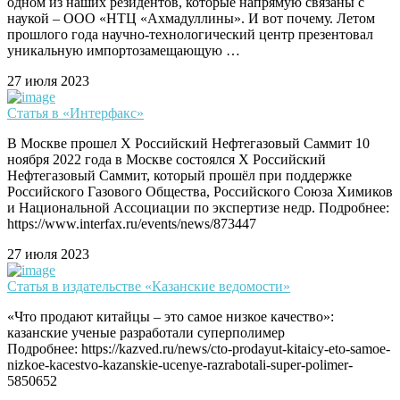
одном из наших резидентов, которые напрямую связаны с
наукой – ООО «НТЦ «Ахмадуллины». И вот почему. Летом
прошлого года научно-технологический центр презентовал
уникальную импортозамещающую …
27 июля 2023
Статья в «Интерфакс»
В Москве прошел X Российский Нефтегазовый Саммит 10
ноября 2022 года в Москве состоялся X Российский
Нефтегазовый Саммит, который прошёл при поддержке
Российского Газового Общества, Российского Союза Химиков
и Национальной Ассоциации по экспертизе недр. Подробнее:
https://www.interfax.ru/events/news/873447
27 июля 2023
Статья в издательстве «Казанские ведомости»
«Что продают китайцы – это самое низкое качество»:
казанские ученые разработали суперполимер
Подробнее: https://kazved.ru/news/cto-prodayut-kitaicy-eto-samoe-
nizkoe-kacestvo-kazanskie-ucenye-razrabotali-super-polimer-
5850652